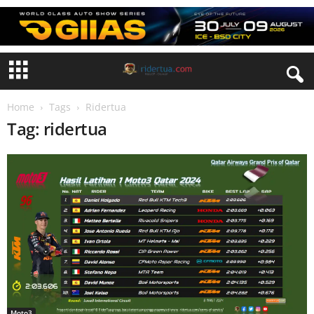
Home
Tags
Ridertua
Tag: ridertua
Moto3