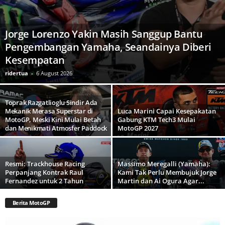
Jorge Lorenzo Yakin Masih Sanggup Bantu
Pengembangan Yamaha, Seandainya Diberi
Kesempatan
ridertua
-
6 August 2026
Toprak Razgatlioglu Sindir Ada
Mekanik Merasa Superstar di
Luca Marini Capai Kesepakatan
MotoGP, Meski Kini Mulai Betah
Gabung KTM Tech3 Mulai
dan Menikmati Atmosfer Paddock
MotoGP 2027
Resmi: Trackhouse Racing
Massimo Meregalli (Yamaha):
Perpanjang Kontrak Raul
Kami Tak Perlu Membujuk Jorge
Fernandez untuk 2 Tahun
Martin dan Ai Ogura Agar...
Berita MotoGP