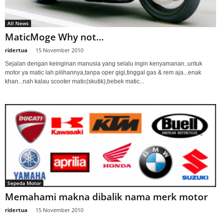
All News
MaticMoge Why not…
ridertua
-
15 November 2010
Sejalan dengan keinginan manusia yang selalu ingin kenyamanan..untuk
motor ya matic lah pilihannya,tanpa oper gigi,tinggal gas & rem aja...enak
khan...nah kalau scooter matic(skutik),bebek matic...
Sepeda Motor
Memahami makna dibalik nama merk motor
ridertua
-
15 November 2010