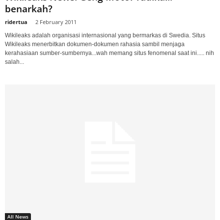
benarkah?
ridertua
-
2 February 2011
Wikileaks adalah organisasi internasional yang bermarkas di Swedia. Situs
Wikileaks menerbitkan dokumen-dokumen rahasia sambil menjaga
kerahasiaan sumber-sumbernya...wah memang situs fenomenal saat ini..... nih
salah...
All News