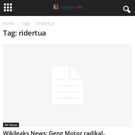
Home
Tags
Ridertua
Tag: ridertua
All News
Wikileaks News: Geng Motor radikal..