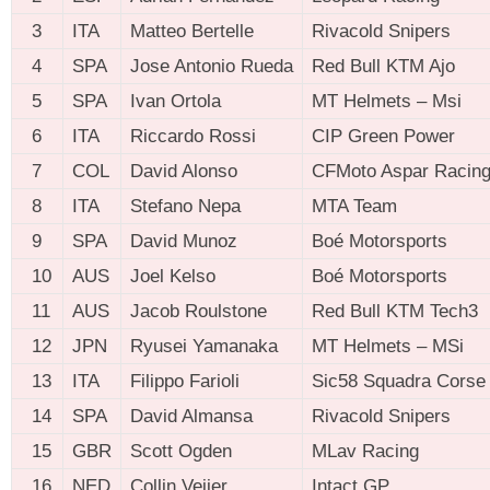
3
ITA
Matteo Bertelle
Rivacold Snipers
4
SPA
Jose Antonio Rueda
Red Bull KTM Ajo
5
SPA
Ivan Ortola
MT Helmets – Msi
6
ITA
Riccardo Rossi
CIP Green Power
7
COL
David Alonso
CFMoto Aspar Racin
8
ITA
Stefano Nepa
MTA Team
9
SPA
David Munoz
Boé Motorsports
10
AUS
Joel Kelso
Boé Motorsports
11
AUS
Jacob Roulstone
Red Bull KTM Tech3
12
JPN
Ryusei Yamanaka
MT Helmets – MSi
13
ITA
Filippo Farioli
Sic58 Squadra Corse
14
SPA
David Almansa
Rivacold Snipers
15
GBR
Scott Ogden
MLav Racing
16
NED
Collin Veijer
Intact GP