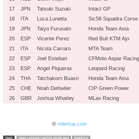
17
JPN
Tatsuki Suzuki
Intact GP
18
ITA
Luca Lunetta
Sic58 Squadra Corse
19
JPN
Taiyo Furusato
Honda Team Asia
20
ESP
Vicente Perez
Red Bull KTM Ajo
21
ITA
Nicola Carraro
MTA Team
22
ESP
Joel Esteban
CFMoto Aspar Racin
23
ESP
Angel Piqueras
Leopard Racing
24
THA
Tatchakorn Buasri
Honda Team Asia
25
CHE
Noah Dettwiler
CIP Green Power
26
GBR
Joshua Whatley
MLav Racing
ridertua.com
©
ridertua.com
TAGS
HASIL LATIHAN 1 MOTO3 QATAR 2024
RIDERTUA