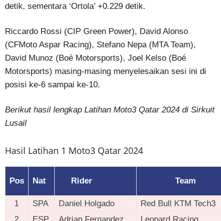
detik, sementara ‘Ortola’ +0.229 detik.
Riccardo Rossi (CIP Green Power), David Alonso
(CFMoto Aspar Racing), Stefano Nepa (MTA Team),
David Munoz (Boé Motorsports), Joel Kelso (Boé
Motorsports) masing-masing menyelesaikan sesi ini di
posisi ke-6 sampai ke-10.
Berikut hasil lengkap Latihan Moto3 Qatar 2024 di Sirkuit
Lusail
Hasil Latihan 1 Moto3 Qatar 2024
Pos
Nat
Rider
Team
1
SPA
Daniel Holgado
Red Bull KTM Tech3
2
ESP
Adrian Fernandez
Leopard Racing