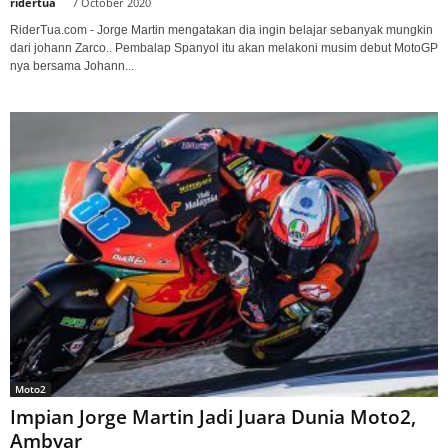
ridertua
-
7 October 2020
RiderTua.com - Jorge Martin mengatakan dia ingin belajar sebanyak mungkin
dari johann Zarco.. Pembalap Spanyol itu akan melakoni musim debut MotoGP
nya bersama Johann...
Moto2
Impian Jorge Martin Jadi Juara Dunia Moto2,
Ambyar