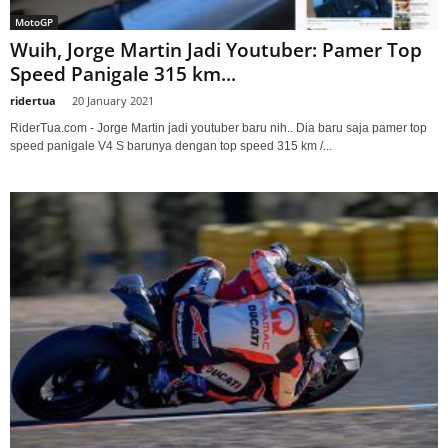
MotoGP
Wuih, Jorge Martin Jadi Youtuber: Pamer Top
Speed Panigale 315 km...
ridertua
-
20 January 2021
RiderTua.com - Jorge Martin jadi youtuber baru nih.. Dia baru saja pamer top
speed panigale V4 S barunya dengan top speed 315 km /...