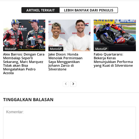
ARTIKEL TERKAIT
LEBIH BANYAK DARI PENULIS
MotoGP
MotoGP
MotoGP
Alex Barros: Dengan Cara
Jake Dixon: Honda
Fabio Quartararo:
Membalap Seperti
Menolak Permintaan
Bekerja Keras
Sekarang, Marc Marquez
Saya Menggantikan
Menunjukkan Performa
Tidak akan Bisa
Johann Zarco di
yang Kuat di Silverstone
Mengalahkan Pedro
Silverstone
Acosta
TINGGALKAN BALASAN