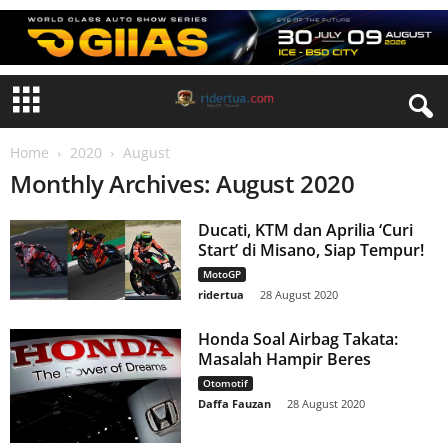
Home
2020
August
Monthly Archives: August 2020
Ducati, KTM dan Aprilia ‘Curi
Start’ di Misano, Siap Tempur!
MotoGP
ridertua
-
28 August 2020
Honda Soal Airbag Takata:
Masalah Hampir Beres
Otomotif
Daffa Fauzan
-
28 August 2020