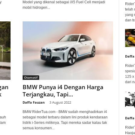
y
Model yang dikenal sebagai iX5 Fuel Cell menjadi
Rider
mobil hidrogen...
telah
yang 
dan tr
Daffa
Rider
spesi
125 x 
Otomotif
dari n
gan
BMW Punya i4 Dengan Harga
k
Terjangkau, Tapi…
Daffa Fauzan
-
3 August 2022
BMW RiderTua.com - BMW sudah menghadirkan i4
jauh
sebagai model terbaru dalam lini produk kendaraan
Daffa
alam
listrik i-Series miliknya. Tapi mereka sadar kalau tak
Rider
semua konsumen...
Haoju