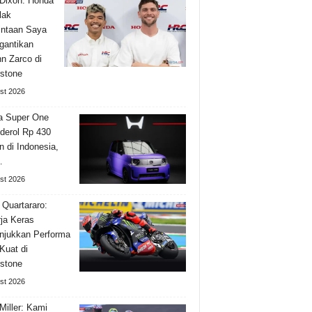
Dixon: Honda
lak
ntaan Saya
gantikan
n Zarco di
rstone
st 2026
a Super One
derol Rp 430
n di Indonesia,
…
st 2026
 Quartararo:
ja Keras
jukkan Performa
Kuat di
rstone
st 2026
Miller: Kami