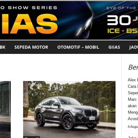
BK
SEPEDA MOTOR
OTOMOTIF – MOBIL
GIIAS
JA
Ber
Alex 
Cara
Seper
Marc 
akan 
Meng
Acos
6 Augu