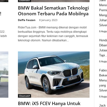
Jake 
Otomotif
Meno
BMW Bakal Sematkan Teknologi
Permi
!
Otonom Terbaru Pada Mobilnya
Meng
Daffa Fauzan
-
8 January 2023
Johan
Silve
RiderTua.com - BMW memang dikenal dengan mobil
6 Augu
022.
berkualitas tingginya. Tentu saja mobilnya dilengkapi
lebih
dengan sejumlah fitur kekinian nan canggih, termasuk
Hond
teknologi otonom. Namun dikabarkan...
Diban
Jutaa
Tapi
6 Augu
Fabio
Beker
Menun
yang 
Silve
Otomotif
6 Augu
BMW: iX5 FCEV Hanya Untuk
Jack 