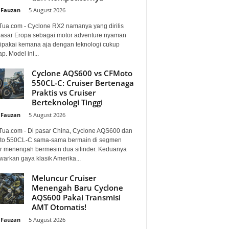
 Fauzan
-
5 August 2026
Tua.com - Cyclone RX2 namanya yang dirilis
pasar Eropa sebagai motor adventure nyaman
dipakai kemana aja dengan teknologi cukup
p. Model ini...
Cyclone AQS600 vs CFMoto
550CL-C: Cruiser Bertenaga
Praktis vs Cruiser
Berteknologi Tinggi
 Fauzan
-
5 August 2026
Tua.com - Di pasar China, Cyclone AQS600 dan
o 550CL-C sama-sama bermain di segmen
er menengah bermesin dua silinder. Keduanya
arkan gaya klasik Amerika...
Meluncur Cruiser
Menengah Baru Cyclone
AQS600 Pakai Transmisi
AMT Otomatis!
 Fauzan
-
5 August 2026