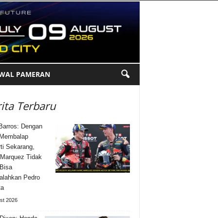
DWAL PAMERAN
ita Terbaru
Barros: Dengan
 Membalap
ti Sekarang,
Marquez Tidak
Bisa
alahkan Pedro
ta
st 2026