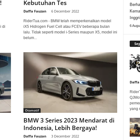
!
Kebutuhan Tes
Berha
Daffa Fauzan
-
6 December 2022
Kema
Inggri
RiderTua.com - BMW telah memperkenalkan model
6 Augu
 di
iX5 Hidrogen Fuel Cell atau FCEV beberapa bulan
lalu. Tidak seperti model i-Series maupun X5, model ini
belum...
Se
Daffa
Rider
QJMot
pemeg
yang 
Otomotif
BMW 3 Series 2023 Mendarat di
Indonesia, Lebih Bergaya!
Daffa Fauzan
-
3 December 2022