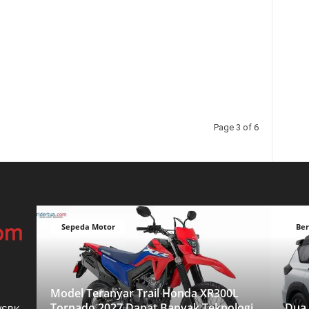
Page 3 of 6
Sepeda Motor
Ber
Model Teranyar Trail Honda XR300L
Tornado 2027 Dapat Banyak Teknologi
Dua 