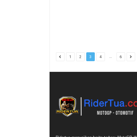
...
1
2
3
4
6