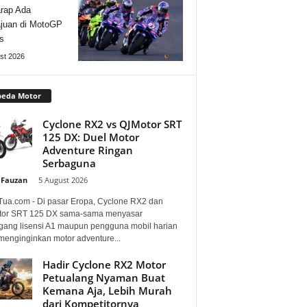
rap Ada
juan di MotoGP
s
st 2026
peda Motor
Cyclone RX2 vs QJMotor SRT
125 DX: Duel Motor
Adventure Ringan
Serbaguna
 Fauzan
-
5 August 2026
Tua.com - Di pasar Eropa, Cyclone RX2 dan
or SRT 125 DX sama-sama menyasar
ang lisensi A1 maupun pengguna mobil harian
menginginkan motor adventure...
Hadir Cyclone RX2 Motor
Petualang Nyaman Buat
Kemana Aja, Lebih Murah
dari Kompetitornya