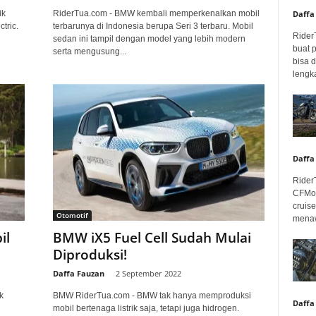
Daffa
ik
RiderTua.com - BMW kembali memperkenalkan mobil
ctric.
terbarunya di Indonesia berupa Seri 3 terbaru. Mobil
Rider
sedan ini tampil dengan model yang lebih modern
buat 
serta mengusung...
bisa 
lengka
Daffa
Rider
CFMot
cruis
Otomotif
menaw
il
BMW iX5 Fuel Cell Sudah Mulai
Diproduksi!
Daffa Fauzan
-
2 September 2022
k
BMW RiderTua.com - BMW tak hanya memproduksi
Daffa
mobil bertenaga listrik saja, tetapi juga hidrogen.