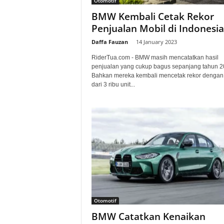
Otomotif
a
BMW Kembali Cetak Rekor
Penjualan Mobil di Indonesia
.
Daffa Fauzan
-
14 January 2023
c
RiderTua.com - BMW masih mencatatkan hasil
penjualan yang cukup bagus sepanjang tahun 2
o
Bahkan mereka kembali mencetak rekor dengan 
dari 3 ribu unit...
m
Otomotif
BMW Catatkan Kenaikan