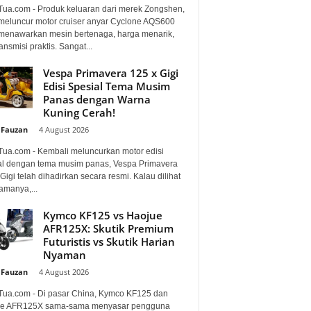
Tua.com - Produk keluaran dari merek Zongshen,
 meluncur motor cruiser anyar Cyclone AQS600
menawarkan mesin bertenaga, harga menarik,
ansmisi praktis. Sangat...
Vespa Primavera 125 x Gigi
Edisi Spesial Tema Musim
Panas dengan Warna
Kuning Cerah!
 Fauzan
-
4 August 2026
Tua.com - Kembali meluncurkan motor edisi
al dengan tema musim panas, Vespa Primavera
Gigi telah dihadirkan secara resmi. Kalau dilihat
amanya,...
Kymco KF125 vs Haojue
AFR125X: Skutik Premium
Futuristis vs Skutik Harian
Nyaman
 Fauzan
-
4 August 2026
Tua.com - Di pasar China, Kymco KF125 dan
e AFR125X sama-sama menyasar pengguna