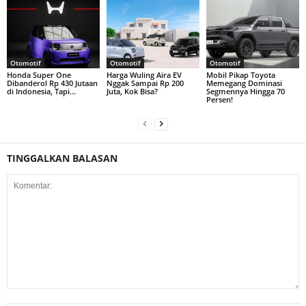
Otomotif
Otomotif
Otomotif
Honda Super One
Harga Wuling Aira EV
Mobil Pikap Toyota
Dibanderol Rp 430 Jutaan
Nggak Sampai Rp 200
Memegang Dominasi
di Indonesia, Tapi…
Juta, Kok Bisa?
Segmennya Hingga 70
Persen!
TINGGALKAN BALASAN