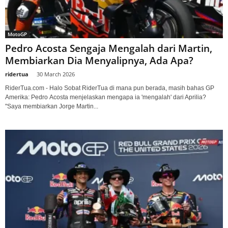
MotoGP
Pedro Acosta Sengaja Mengalah dari Martin,
Membiarkan Dia Menyalipnya, Ada Apa?
ridertua
-
30 March 2026
RiderTua.com - Halo Sobat RiderTua di mana pun berada, masih bahas GP
Amerika: Pedro Acosta menjelaskan mengapa ia 'mengalah' dari Aprilia?
"Saya membiarkan Jorge Martin...