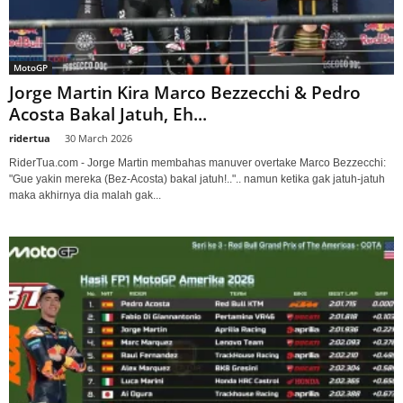
MotoGP
Jorge Martin Kira Marco Bezzecchi & Pedro
Acosta Bakal Jatuh, Eh...
ridertua
-
30 March 2026
RiderTua.com - Jorge Martin membahas manuver overtake Marco Bezzecchi:
"Gue yakin mereka (Bez-Acosta) bakal jatuh!..".. namun ketika gak jatuh-jatuh
maka akhirnya dia malah gak...