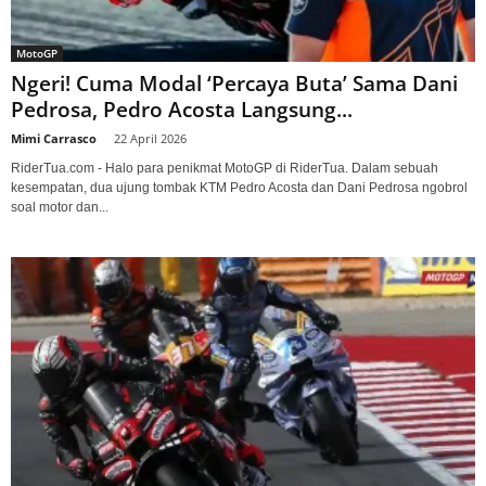
MotoGP
Ngeri! Cuma Modal ‘Percaya Buta’ Sama Dani
Pedrosa, Pedro Acosta Langsung...
Mimi Carrasco
-
22 April 2026
RiderTua.com - Halo para penikmat MotoGP di RiderTua. Dalam sebuah
kesempatan, dua ujung tombak KTM Pedro Acosta dan Dani Pedrosa ngobrol
soal motor dan...