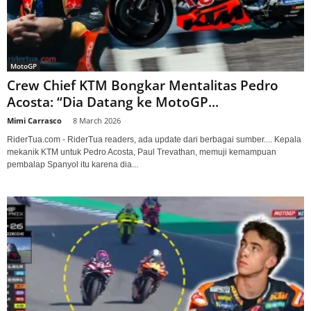
MotoGP
Crew Chief KTM Bongkar Mentalitas Pedro
Acosta: “Dia Datang ke MotoGP...
Mimi Carrasco
-
8 March 2026
RiderTua.com - RiderTua readers, ada update dari berbagai sumber.... Kepala
mekanik KTM untuk Pedro Acosta, Paul Trevathan, memuji kemampuan
pembalap Spanyol itu karena dia...