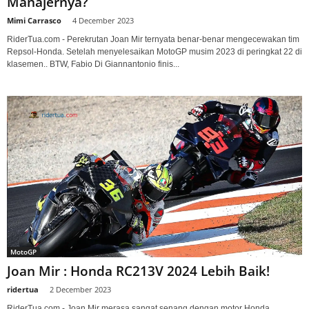
Manajernya?
Mimi Carrasco
-
4 December 2023
RiderTua.com - Perekrutan Joan Mir ternyata benar-benar mengecewakan tim
Repsol-Honda. Setelah menyelesaikan MotoGP musim 2023 di peringkat 22 di
klasemen.. BTW, Fabio Di Giannantonio finis...
MotoGP
Joan Mir : Honda RC213V 2024 Lebih Baik!
ridertua
-
2 December 2023
RiderTua.com - Joan Mir merasa sangat senang dengan motor Honda