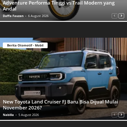
Adventure Performa Tinggi vs Trail Modern yang
Andal
Daffa Fauzan
-
6 August 2026
Berita Otomotif - Mobil
New Toyota Land Cruiser FJ Baru Bisa Dijual Mulai
November 2026?
Nabilla
-
5 August 2026