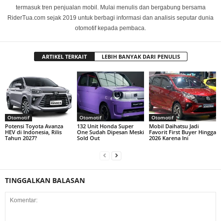
termasuk tren penjualan mobil. Mulai menulis dan bergabung bersama
RiderTua.com sejak 2019 untuk berbagi informasi dan analisis seputar dunia
otomotif kepada pembaca.
ARTIKEL TERKAIT
LEBIH BANYAK DARI PENULIS
Otomotif
Otomotif
Otomotif
Potensi Toyota Avanza
132 Unit Honda Super
Mobil Daihatsu Jadi
HEV di Indonesia, Rilis
One Sudah Dipesan Meski
Favorit First Buyer Hingga
Tahun 2027?
Sold Out
2026 Karena Ini
TINGGALKAN BALASAN