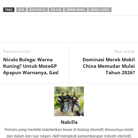
TAGS
BYD
BYD RACCO
KEI CAR
MEREK MOBIL
MOBIL CHERY
Previous article
Next article
Nicolo Bulega: Warna
Dominasi Merek Mobil
Kuning? Untuk MotoGP
China Memudar Mulai
Apapun Warnanya, Gas!
Tahun 2026?
Nabilla
Penulis yang memiliki ketertarikan besar di bidang otomotif, khususnya mobil
dari dalam dan luar negeri. Aktif mengikuti perkembangan industri otomotif,