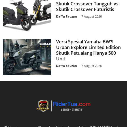
Skutik Crossover Tangguh vs
Skutik Crossover Futuristis
Daffa Fauzan
-
7 August 2026
Versi Spesial Yamaha BW’S
Urban Explore Limited Edition
Skutik Petualang Hanya 500
Unit
Daffa Fauzan
-
7 August 2026