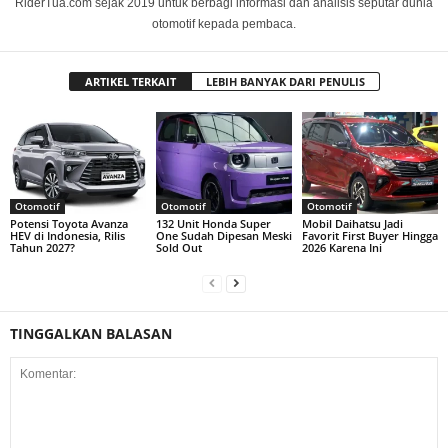
RiderTua.com sejak 2019 untuk berbagi informasi dan analisis seputar dunia
otomotif kepada pembaca.
ARTIKEL TERKAIT
LEBIH BANYAK DARI PENULIS
Otomotif
Otomotif
Otomotif
Potensi Toyota Avanza
132 Unit Honda Super
Mobil Daihatsu Jadi
HEV di Indonesia, Rilis
One Sudah Dipesan Meski
Favorit First Buyer Hingga
Tahun 2027?
Sold Out
2026 Karena Ini
TINGGALKAN BALASAN