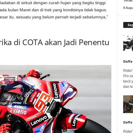
Terak
dakan di sirkuit dengan curah hujan yang begitu tinggi.
8 Augu
pada bulan Maret dan di trek yang kondisinya tidak bagus.
sar itu, sesuatu yang belum pernah terjadi sebelumnya,”
Se
rika di COTA akan Jadi Penentu
Daffa
Rider
Pro s
kecil
dan k
Daffa
Rider