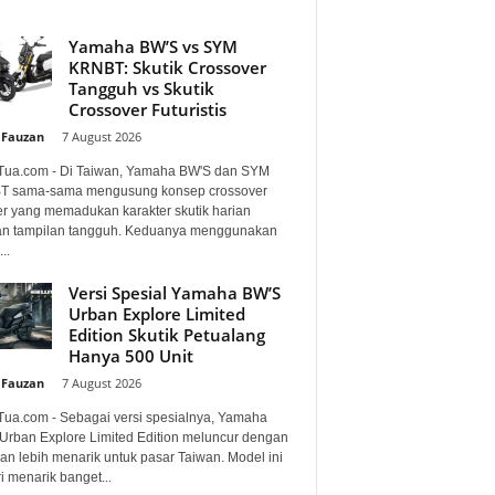
Yamaha BW’S vs SYM
KRNBT: Skutik Crossover
Tangguh vs Skutik
Crossover Futuristis
 Fauzan
-
7 August 2026
Tua.com - Di Taiwan, Yamaha BW'S dan SYM
 sama-sama mengusung konsep crossover
er yang memadukan karakter skutik harian
n tampilan tangguh. Keduanya menggunakan
..
Versi Spesial Yamaha BW’S
Urban Explore Limited
Edition Skutik Petualang
Hanya 500 Unit
 Fauzan
-
7 August 2026
Tua.com - Sebagai versi spesialnya, Yamaha
Urban Explore Limited Edition meluncur dengan
an lebih menarik untuk pasar Taiwan. Model ini
i menarik banget...