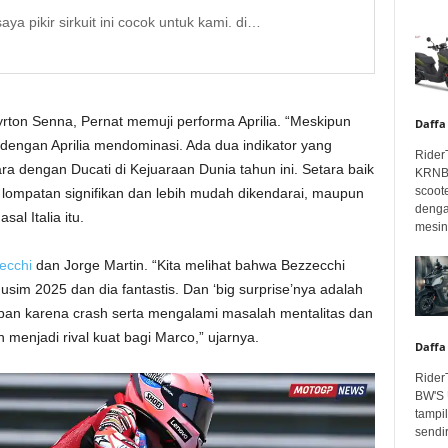
aya pikir sirkuit ini cocok untuk kami. di…
 Ayrton Senna, Pernat memuji performa Aprilia. “Meskipun
Daffa
a dengan Aprilia mendominasi. Ada dua indikator yang
Rider
a dengan Ducati di Kejuaraan Dunia tahun ini. Setara baik
KRNBT
scoot
 lompatan signifikan dan lebih mudah dikendarai, maupun
denga
al Italia itu.
mesin.
ecchi
dan Jorge Martin. “Kita melihat bahwa Bezzecchi
usim 2025 dan dia fantastis. Dan ‘big surprise’nya adalah
lapan karena crash serta mengalami masalah mentalitas dan
n menjadi rival kuat bagi Marco,” ujarnya.
Daffa
Rider
BW'S 
tampil
sendir