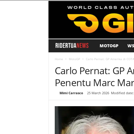
MOTOGP
WS
R
i
Home
MotoGP
Carlo Pernat: GP Amerika di COT
Carlo Pernat: GP 
d
Penentu Marc Ma
e
By
Mimi Carrasco
-
25 March 2026
Modified date:
r
T
u