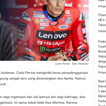
Baik 
8 Augu
Poten
HEV d
Tahu
8 Augu
Pedro
Crash
Berad
Sirku
deng
Carlo Pernat - Marc Marquez
Gaya
budiman. Carlo Pernat mengkritik keras penyelenggaraan
8 Augu
angsung sangat seru yang dimenangkan duo Aprilia. Namun
Raul 
uruk.
Kesul
5 dan
Meni
ari segi organisasi dan sisi lainnya dari segi olahraga, dua
Perfo
ganisasi, ini sama sekali tidak bisa diterima. Karena