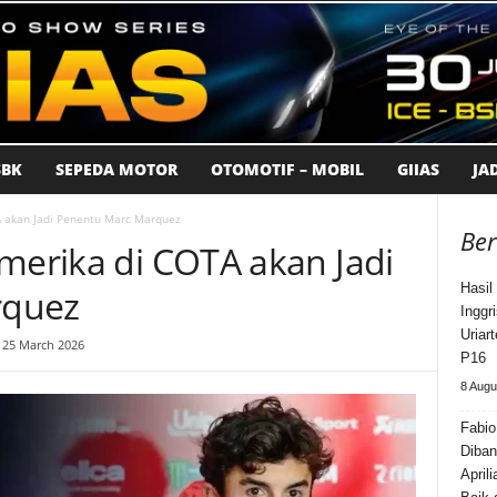
BK
SEPEDA MOTOR
OTOMOTIF – MOBIL
GIIAS
JA
A akan Jadi Penentu Marc Marquez
Ber
Amerika di COTA akan Jadi
Hasil
rquez
Inggr
Uriar
 25 March 2026
P16
8 Augu
Fabio
Diban
Aprili