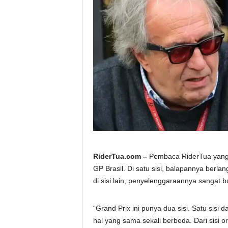
a
.
c
o
m
RiderTua.com –
Pembaca RiderTua yang 
GP Brasil. Di satu sisi, balapannya berl
di sisi lain, penyelenggaraannya sangat b
“Grand Prix ini punya dua sisi. Satu sisi d
hal yang sama sekali berbeda. Dari sisi or