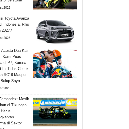
di Silverstone
st 2026
si Toyota Avanza
i Indonesia, Rilis
n 2027?
st 2026
 Acosta Dua Kali
: Kami Puas
a di P7, Karena
it Ini Tidak Cocok
an RC16 Maupun
 Balap Saya
st 2026
Fernandez: Masih
itan di Tikungan
 Harus
ngkatkan
rma di Sektor