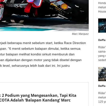
Honda
melunc
House
Marc Marquez
Daffa
jadi beberapa menit sebelum start, ketika Race Direction
Rider
an. “6 menit sebelum balapan dimulai, ketika semua
sama-
ktur balapan melihat kondisi sirkuit memburuk dan
yang 
an dijalankan dengan motor yang tidak disetel dengan
seder
 level, seharusnya lebih baik dari ini. Ini justru
Daffa
Rider
): 2 Podium yang Mengesankan, Tapi Kita
melun
COTA Adalah ‘Balapan Kandang’ Marc
125 ya