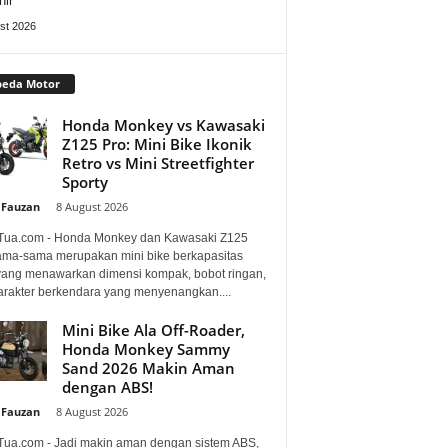
hir
st 2026
peda Motor
Honda Monkey vs Kawasaki
Z125 Pro: Mini Bike Ikonik
Retro vs Mini Streetfighter
Sporty
 Fauzan
-
8 August 2026
Tua.com - Honda Monkey dan Kawasaki Z125
ama-sama merupakan mini bike berkapasitas
 yang menawarkan dimensi kompak, bobot ringan,
arakter berkendara yang menyenangkan....
Mini Bike Ala Off-Roader,
Honda Monkey Sammy
Sand 2026 Makin Aman
dengan ABS!
 Fauzan
-
8 August 2026
Tua.com - Jadi makin aman dengan sistem ABS,