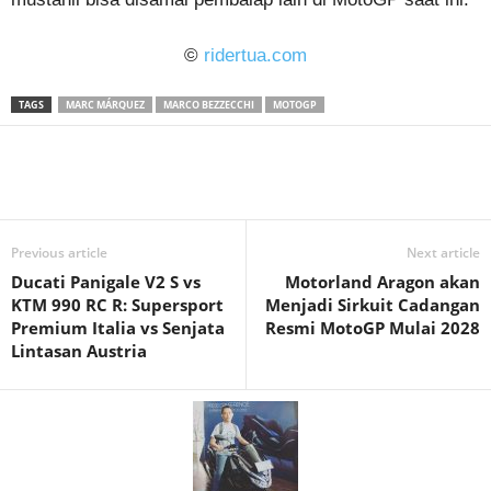
©
ridertua.com
TAGS
MARC MÁRQUEZ
MARCO BEZZECCHI
MOTOGP
Previous article
Next article
Ducati Panigale V2 S vs
Motorland Aragon akan
KTM 990 RC R: Supersport
Menjadi Sirkuit Cadangan
Premium Italia vs Senjata
Resmi MotoGP Mulai 2028
Lintasan Austria