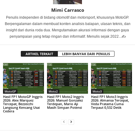
Mimi Carrasco
Penulis independen di bidang otomotif dan motorsport, khususnya MotoGP.
Berpengalaman dalam membuat konten analisis balapan, ulasan teknis, dan
insight dari dunia roda dua. Mengutamakan akurasi informasi dengan gaya
penyampaian yang tetap ringan dan informatif. Menulis sejak 2022...✍️
ARTIKEL TERKAIT
LEBIH BANYAK DARI PENULIS
MotoGP
Moto2
Moto3
Hasil FP1 MotoGP Inggris
Hasil FP1 Moto2 Inggris
Hasil FP1 Moto3 Inggris
2026: Alex Marquez
2026: Manuel Gonzalez
2026: Almansa Tercepat,
Tercepat, Bezzecchi
Terdepan, Mario Aji
Veda Pratama Cuma
Langsung Kencang Usai
Masih Simpan Potensi
Terpaut 0,532 Detik
Cedera