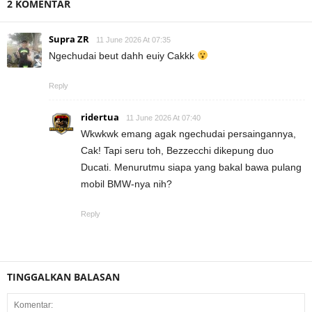
2 KOMENTAR
Supra ZR
11 June 2026 At 07:35
Ngechudai beut dahh euiy Cakkk
Reply
ridertua
11 June 2026 At 07:40
Wkwkwk emang agak ngechudai persaingannya,
Cak! Tapi seru toh, Bezzecchi dikepung duo
Ducati. Menurutmu siapa yang bakal bawa pulang
mobil BMW-nya nih?
Reply
TINGGALKAN BALASAN