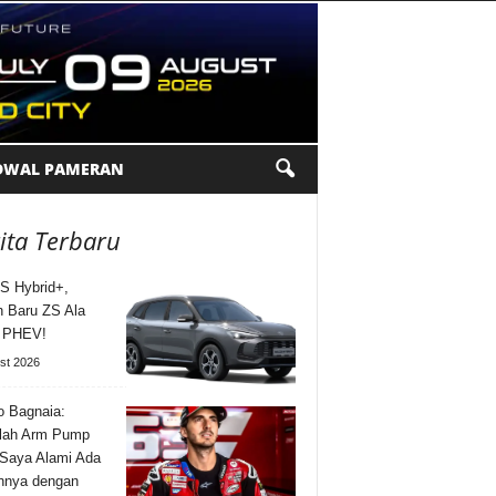
DWAL PAMERAN
ita Terbaru
S Hybrid+,
n Baru ZS Ala
l PHEV!
st 2026
 Bagnaia:
lah Arm Pump
Saya Alami Ada
nnya dengan