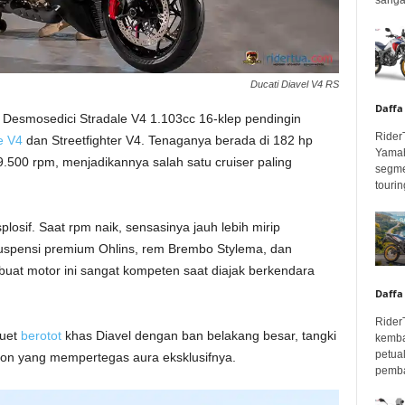
Ducati Diavel V4 RS
Daffa
Desmosedici Stradale V4 1.103cc 16-klep pendingin
Rider
e V4
dan Streetfighter V4. Tenaganya berada di 182 hp
Yamah
.500 rpm, menjadikannya salah satu cruiser paling
segme
touring
losif. Saat rpm naik, sensasinya jauh lebih mirip
 Suspensi premium Ohlins, rem Brembo Stylema, dan
uat motor ini sangat kompeten saat diajak berkendara
Daffa
Rider
luet
berotot
khas Diavel dengan ban belakang besar, tangki
kemba
petua
bon yang mempertegas aura eksklusifnya.
pembar