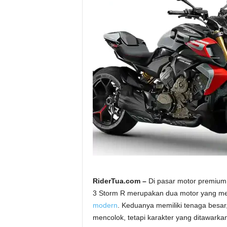
a
.
c
o
m
RiderTua.com –
Di pasar motor premium 
3 Storm R merupakan dua motor yang me
modern
. Keduanya memiliki tenaga besar
mencolok, tetapi karakter yang ditawarka