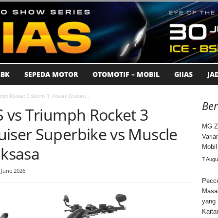
BK
SEPEDA MOTOR
OTOMOTIF – MOBIL
GIIAS
JA
mph Rocket 3 Storm R: Power Cruiser...
Ber
S vs Triumph Rocket 3
MG Z
uiser Superbike vs Muscle
Varia
aksasa
Mobi
7 Augu
 June 2026
Pecco
Masa
yang 
Kaita