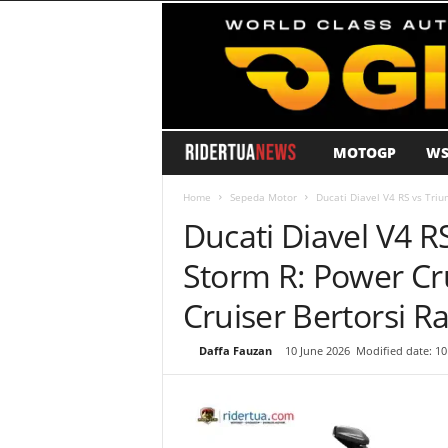
MOTOGP
WS
R
i
Home
Sepeda Motor
Ducati Diavel V4 RS vs Triu
Ducati Diavel V4 R
d
Storm R: Power Cr
e
Cruiser Bertorsi R
r
By
Daffa Fauzan
-
10 June 2026
Modified date: 10
T
u