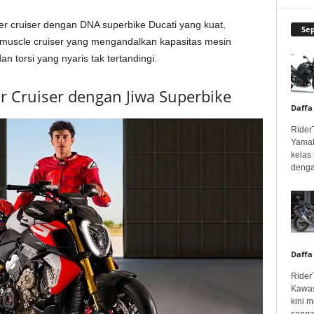
r cruiser dengan DNA superbike Ducati yang kuat,
Se
muscle cruiser yang mengandalkan kapasitas mesin
an torsi yang nyaris tak tertandingi.
er Cruiser dengan Jiwa Superbike
Daffa
Rider
Yamah
kelas
denga
Daffa
Rider
Kawas
kini 
sangar