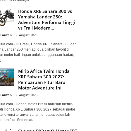
Honda XRE Sahara 300 vs
Yamaha Lander 250:
Adventure Performa Tinggi
vs Trail Modern...
 Fauzan
-
6 August 2026
Tua.com - Di Brasil, Honda XRE Sahara 300 dan
a Lander 250 menjadi dua pilihan favorit di
n motor trail ringan untuk penggunaan harian,
,...
Mirip Africa Twin! Honda
XRE Sahara 300 2027:
Pembaruan Fitur Baru
Motor Adventure Ini
 Fauzan
-
6 August 2026
Tua.com - Honda Motos Brazil barusan merilis
li Honda XRE Sahara 300 2027 sebagai motor
lang versi teranyar yang mendapat sejumlah
uan fitur. Sementara...
Cyclone RX2 vs QJMotor SRT