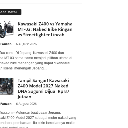
peda Motor
Kawasaki Z400 vs Yamaha
MT-03: Naked Bike Ringan
vs Streetfighter Lincah
 Fauzan
-
6 August 2026
Tua.com - Di Jepang, Kawasaki Z400 dan
a MT-03 sama-sama menjadi pilihan utama di
 naked bike menengah yang dapat dikendarai
n lisensi menengah Jepang....
Tampil Sangar! Kawasaki
Z400 Model 2027 Naked
DNA Sugomi Dijual Rp 87
Jutaan
 Fauzan
-
6 August 2026
Tua.com - Meluncur buat pasar Jepang,
aki Z400 Model 2027 sebagai motor naked yang
mendapat pembaruan, itu bikin tampilannya makin
 dari sebelumnya....