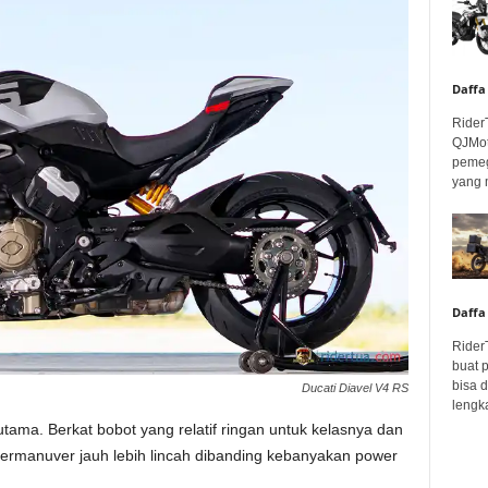
Daffa
Rider
QJMot
pemeg
yang 
Daffa
Rider
buat 
bisa 
Ducati Diavel V4 RS
lengka
tama. Berkat bobot yang relatif ringan untuk kelasnya dan
ermanuver jauh lebih lincah dibanding kebanyakan power