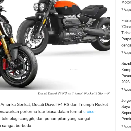
Motor
7 Augu
Fabio
‘Clos
Tidak
Perpa
deng
7 Augu
Suzuk
Kompe
Pasar
2026
7 Augu
Ducati Diavel V4 RS vs Triumph Rocket 3 Storm R
Jorge
Amerika Serikat, Ducati Diavel V4 RS dan Triumph Rocket
Saya 
nawarkan performa luar biasa dalam format
cruiser
Seper
, teknologi canggih, dan penampilan yang sangat
Pemi
n sangat berbeda.
7 Augu