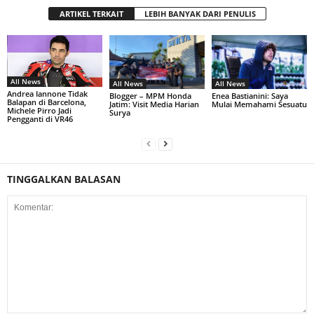
ARTIKEL TERKAIT
LEBIH BANYAK DARI PENULIS
All News
All News
All News
Andrea Iannone Tidak
Blogger – MPM Honda
Enea Bastianini: Saya
Balapan di Barcelona,
Jatim: Visit Media Harian
Mulai Memahami Sesuatu
Michele Pirro Jadi
Surya
Pengganti di VR46
TINGGALKAN BALASAN