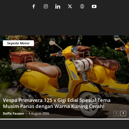
Sepeda Motor
Vespa Primavera 125 x Gigi Edisi Spesial Tema
Musim Panas dengan Warna Kuning Cerah!
Daffa Fauzan
-
4 August 2026