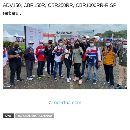
ADV150, CBR150R, CBR250RR, CBR1000RR-R SP
terbaru..
©
ridertua.com
TAGS
#MANDALIKAKITABANGGA