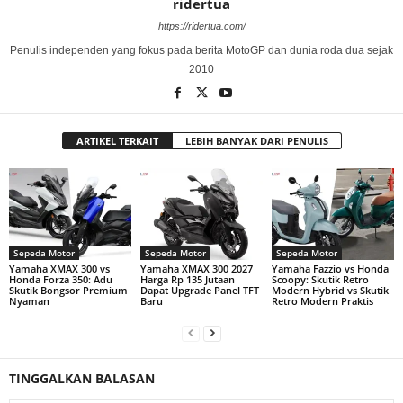
ridertua
https://ridertua.com/
Penulis independen yang fokus pada berita MotoGP dan dunia roda dua sejak
2010
ARTIKEL TERKAIT
LEBIH BANYAK DARI PENULIS
Sepeda Motor
Sepeda Motor
Sepeda Motor
Yamaha XMAX 300 vs
Yamaha XMAX 300 2027
Yamaha Fazzio vs Honda
Honda Forza 350: Adu
Harga Rp 135 Jutaan
Scoopy: Skutik Retro
Skutik Bongsor Premium
Dapat Upgrade Panel TFT
Modern Hybrid vs Skutik
Nyaman
Baru
Retro Modern Praktis
TINGGALKAN BALASAN