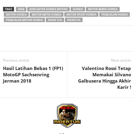
TAGS
AHM
AHM (ASTRA HONDA MOTOR)
HONDA
MOTOR BEBEK HONDA
MOTOR HONDA
MOTOR MATIK HONDA
MOTOR SPORT HONDA
PENJUALAN HONDA
PENJUALAN MOTOR HONDA
RIDER TUA
RIDERTUA
Previous article
Next article
Hasil Latihan Bebas 1 (FP1)
Valentino Rossi Tetap
MotoGP Sachsenring
Memakai Silvano
Jerman 2018
Galbusera Hingga Akhir
Karir !