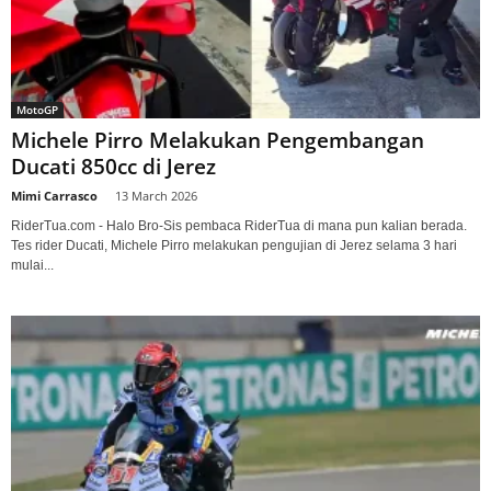
MotoGP
Michele Pirro Melakukan Pengembangan
Ducati 850cc di Jerez
Mimi Carrasco
-
13 March 2026
RiderTua.com - Halo Bro-Sis pembaca RiderTua di mana pun kalian berada.
Tes rider Ducati, Michele Pirro melakukan pengujian di Jerez selama 3 hari
mulai...