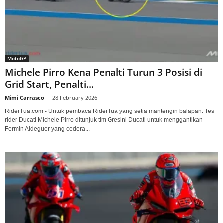
MotoGP
Michele Pirro Kena Penalti Turun 3 Posisi di
Grid Start, Penalti...
Mimi Carrasco
-
28 February 2026
RiderTua.com - Untuk pembaca RiderTua yang setia mantengin balapan. Tes
rider Ducati Michele Pirro ditunjuk tim Gresini Ducati untuk menggantikan
Fermin Aldeguer yang cedera...