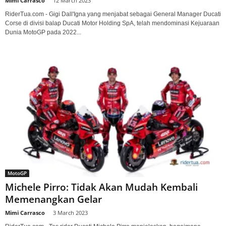
Mimi Carrasco
-
12 March 2023
RiderTua.com - Gigi Dall'Igna yang menjabat sebagai General Manager Ducati
Corse di divisi balap Ducati Motor Holding SpA, telah mendominasi Kejuaraan
Dunia MotoGP pada 2022...
MotoGP
Michele Pirro: Tidak Akan Mudah Kembali
Memenangkan Gelar
Mimi Carrasco
-
3 March 2023