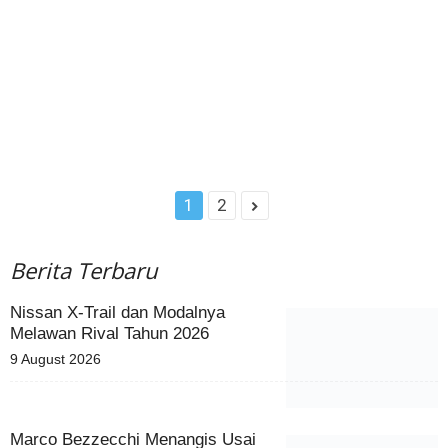
1
2
Berita Terbaru
Nissan X-Trail dan Modalnya
Melawan Rival Tahun 2026
9 August 2026
Marco Bezzecchi Menangis Usai