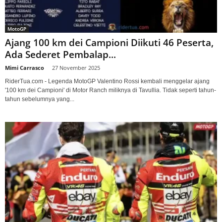
MotoGP
Ajang 100 km dei Campioni Diikuti 46 Peserta,
Ada Sederet Pembalap...
Mimi Carrasco
-
27 November 2025
RiderTua.com - Legenda MotoGP Valentino Rossi kembali menggelar ajang
'100 km dei Campioni' di Motor Ranch miliknya di Tavullia. Tidak seperti tahun-
tahun sebelumnya yang...