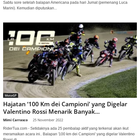
Sabtu sore setelah balapan Americana pada hari Jumat (pemenang Luca
Marini). Kemudian diputuskan...
MotoGP
Hajatan ‘100 Km dei Campioni’ yang Digelar
Valentino Rossi Menarik Banyak...
Mimi Carrasco
-
25 November 2022
RiderTua.com - Setidaknya ada 25 pembalap aktif yang terkenal akan ikut
meramaikan acara ini.. Balapan '100 km dei Campioni' yang digelar Valentino
Rossi di...