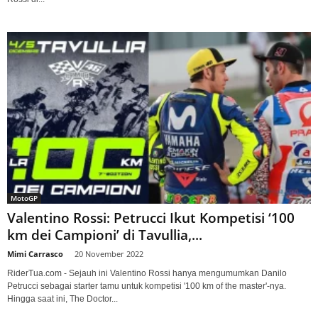
MotoGP
Valentino Rossi: Petrucci Ikut Kompetisi ‘100
km dei Campioni’ di Tavullia,...
Mimi Carrasco
-
20 November 2022
RiderTua.com - Sejauh ini Valentino Rossi hanya mengumumkan Danilo
Petrucci sebagai starter tamu untuk kompetisi '100 km of the master'-nya.
Hingga saat ini, The Doctor...