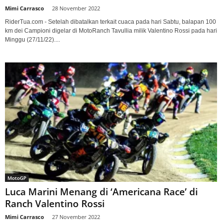
Mimi Carrasco
-
28 November 2022
RiderTua.com - Setelah dibatalkan terkait cuaca pada hari Sabtu, balapan 100
km dei Campioni digelar di MotoRanch Tavullia milik Valentino Rossi pada hari
Minggu (27/11/22)....
MotoGP
Luca Marini Menang di ‘Americana Race’ di
Ranch Valentino Rossi
Mimi Carrasco
-
27 November 2022