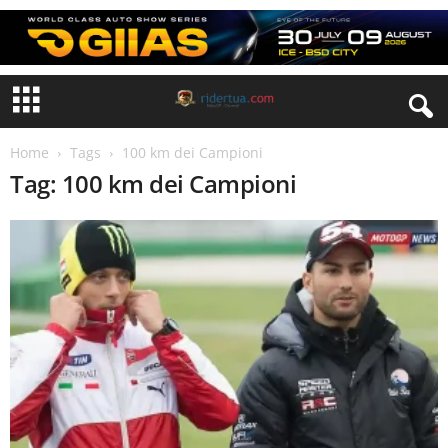
Home
Tags
100 km dei Campioni
Tag: 100 km dei Campioni