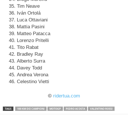
Tim Neave
Iván Ortolá
Luca Ottaviani
Mattia Pasini
Matteo Patacca
Lorenzo Pritelli
Tito Rabat
Bradley Ray
Alberto Surra
Davey Todd
Andrea Verona
Celestino Vietti
©
ridertua.com
TAGS
100 KM DEI CAMPIONI
MOTOGP
PEDRO ACOSTA
VALENTINO ROSSI