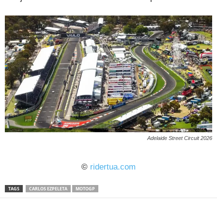
Adelaide Street Circuit 2026
©
ridertua.com
TAGS
CARLOS EZPELETA
MOTOGP