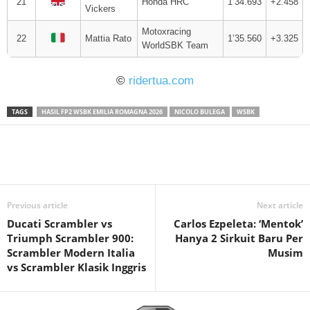
21
Honda HRC
1’34.693
+2.458
Vickers
Motoxracing
22
Mattia Rato
1’35.560
+3.325
WorldSBK Team
©
ridertua.com
TAGS
HASIL FP2 WSBK EMILIA ROMAGNA 2026
NICOLO BULEGA
WSBK
Previous article
Next article
Ducati Scrambler vs
Carlos Ezpeleta: ‘Mentok’
Triumph Scrambler 900:
Hanya 2 Sirkuit Baru Per
Scrambler Modern Italia
Musim
vs Scrambler Klasik Inggris