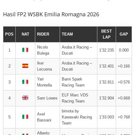
Hasil FP2 WSBK Emilia Romagna 2026
BEST
POS
NAT
RIDER
TEAM
GAP
LAP
Nicolo
Aruba.it Racing –
1
1’32.235
0.000
Bulega
Ducati
Iker
Aruba.it Racing –
2
1’32.401
+0.166
Lecuona
Ducati
Yari
Barni Spark
3
1’32.811
+0.576
Montella
Racing Team
ELF Marc VDS
4
Sam Lowes
1’32.904
+0.669
Racing Team
bimota by
Axel
5
Kawasaki Racing
1’33.003
+0.768
Bassani
Team
Alberto