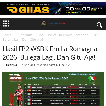
Home
Superbike
Hasil FP2 WSBK Emilia Romagna 2026:
Bulega Lagi, Dah Gitu Aja!
Hasil FP2 WSBK Emilia Romagna
2026: Bulega Lagi, Dah Gitu Aja!
By
ridertua
-
12 June 2026
Modified date: 12 June 2026