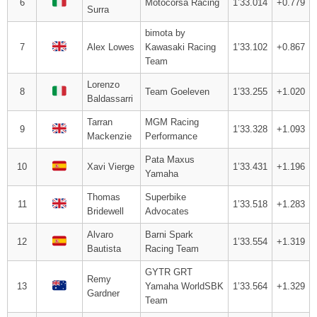
6
Motocorsa Racing
1’33.014
+0.779
Surra
bimota by
7
Alex Lowes
Kawasaki Racing
1’33.102
+0.867
Team
Lorenzo
8
Team Goeleven
1’33.255
+1.020
Baldassarri
Tarran
MGM Racing
9
1’33.328
+1.093
Mackenzie
Performance
Pata Maxus
10
Xavi Vierge
1’33.431
+1.196
Yamaha
Thomas
Superbike
11
1’33.518
+1.283
Bridewell
Advocates
Alvaro
Barni Spark
12
1’33.554
+1.319
Bautista
Racing Team
GYTR GRT
Remy
13
Yamaha WorldSBK
1’33.564
+1.329
Gardner
Team