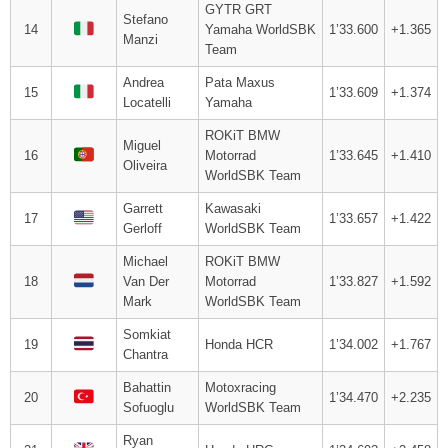
GYTR GRT
Stefano
14
Yamaha WorldSBK
1’33.600
+1.365
Manzi
Team
Andrea
Pata Maxus
15
1’33.609
+1.374
Locatelli
Yamaha
ROKiT BMW
Miguel
16
Motorrad
1’33.645
+1.410
Oliveira
WorldSBK Team
Garrett
Kawasaki
17
1’33.657
+1.422
Gerloff
WorldSBK Team
Michael
ROKiT BMW
18
Van Der
Motorrad
1’33.827
+1.592
Mark
WorldSBK Team
Somkiat
19
Honda HCR
1’34.002
+1.767
Chantra
Bahattin
Motoxracing
20
1’34.470
+2.235
Sofuoglu
WorldSBK Team
Ryan