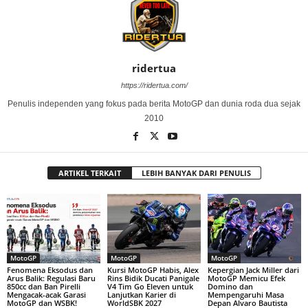
ridertua
https://ridertua.com/
Penulis independen yang fokus pada berita MotoGP dan dunia roda dua sejak
2010
ARTIKEL TERKAIT
LEBIH BANYAK DARI PENULIS
MotoGP
MotoGP
MotoGP
Fenomena Eksodus dan
Kursi MotoGP Habis, Alex
Kepergian Jack Miller dari
Arus Balik: Regulasi Baru
Rins Bidik Ducati Panigale
MotoGP Memicu Efek
850cc dan Ban Pirelli
V4 Tim Go Eleven untuk
Domino dan
Mengacak-acak Garasi
Lanjutkan Karier di
Mempengaruhi Masa
MotoGP dan WSBK!
WorldSBK 2027
Depan Alvaro Bautista