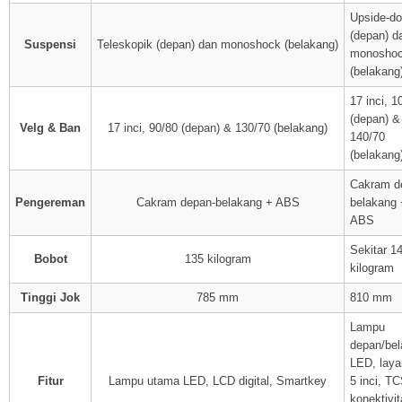
Upside-d
(depan) d
Suspensi
Teleskopik (depan) dan monoshock (belakang)
monosho
(belakang
17 inci, 1
(depan) &
Velg & Ban
17 inci, 90/80 (depan) & 130/70 (belakang)
140/70
(belakang
Cakram d
Pengereman
Cakram depan-belakang + ABS
belakang 
ABS
Sekitar 1
Bobot
135 kilogram
kilogram
Tinggi Jok
785 mm
810 mm
Lampu
depan/be
LED, lay
Fitur
Lampu utama LED, LCD digital, Smartkey
5 inci, TC
konektivit