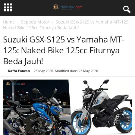
Home
Sepeda Motor
Suzuki GSX-S125 vs Yamaha MT-125:
Naked Bike 125cc Fiturnya Beda Jauh!
Suzuki GSX-S125 vs Yamaha MT-
125: Naked Bike 125cc Fiturnya
Beda Jauh!
By
Daffa Fauzan
-
23 May 2026
Modified date: 23 May 2026