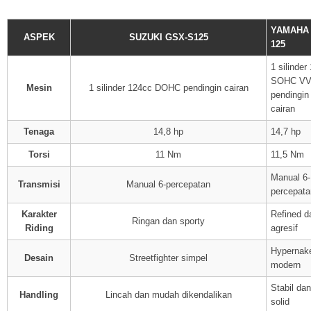
YAMAHA 
ASPEK
SUZUKI GSX-S125
125
1 silinder
SOHC V
Mesin
1 silinder 124cc DOHC pendingin cairan
pendingin
cairan
Tenaga
14,8 hp
14,7 hp
Torsi
11 Nm
11,5 Nm
Manual 6-
Transmisi
Manual 6-percepatan
percepata
Karakter
Refined d
Ringan dan sporty
Riding
agresif
Hypernak
Desain
Streetfighter simpel
modern
Stabil dan
Handling
Lincah dan mudah dikendalikan
solid