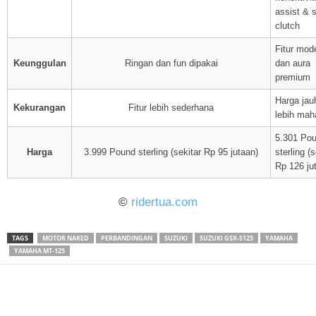
assist & s
clutch
Fitur mod
Keunggulan
Ringan dan fun dipakai
dan aura
premium
Harga jau
Kekurangan
Fitur lebih sederhana
lebih mah
5.301 Po
Harga
3.999 Pound sterling (sekitar Rp 95 jutaan)
sterling (s
Rp 126 ju
©
ridertua.com
TAGS
MOTOR NAKED
PERBANDINGAN
SUZUKI
SUZUKI GSX-S125
YAMAHA
YAMAHA MT-125