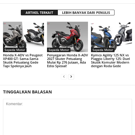
ARTIKEL TERKAIT
LEBIH BANYAK DARI PENULIS
Sepeda Motor
Sepeda Motor
Sepeda Motor
Honda X-ADV vs Peugeot
Penyegaran Honda X-ADV
Kymco Agility 125 NX vs
XP400 GT: Sama-Sama
2027 Skuter Petualang
Piaggio Liberty 125: Duel
Skutik Petualang Gede
Mulai Rp 276 Jutaan, Ada
Skutik Komuter Modern
Tapi Speknya Jauh
Edisi Spesial!
dengan Roda Gede
TINGGALKAN BALASAN