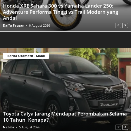
Honda XRE Sahara 300 vs Yamaha Lander 250:
Adventure Performa Tinggi vs Trail Modern yang
Andal
Daffa Fauzan
-
6 August 2026
Berita Otomotif - Mobil
Toyota Calya Jarang Mendapat Perombakan Selama
10 Tahun, Kenapa?
Nabilla
-
5 August 2026