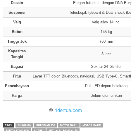
Desain
Elegan futuristis dengan DNA Bu
Suspensi
Teleskopik (depan) & Dual shock (be
Velg
Velg alloy 14 inci
Bobot
145 kg
Tinggi Jok
760 mm
Kapasitas
8 liter
Tangki
Bagasi
Sekitar 24–25 liter
Fitur
Layar TFT color, Bluetooth, navigasi, USB Type-C, Smar
Pencahayaan
Full LED depan-belakang
Harga
Belum diumumkan
©
ridertua.com
TAGS
BURGMAN
BURGMAN 150
MOTOR BARU
MOTOR MATIK
SKUTIK BONGSOR
SUZUKI
SUZUKI BURGMAN 150