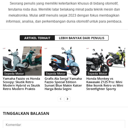
Seorang penulis yang memiliki ketertarikan khusus di bidang otomotif,
terutama roda dua. Memiliki latar belakang minat pada teknik mesin dan
mekatronika. Mulai aktif menulis sejak 2023 dengan fokus membagikan
informasi, analisa, dan perkembangan dunia otomotif untuk para pembaca.
ARTIKEL TERKAIT
LEBIH BANYAK DARI PENULIS
Sepeda Motor
Sepeda Motor
Sepeda Motor
Yamaha Fazzio vs Honda
Grafis Ala Senja! Yamaha
Honda Monkey vs
Scoopy: Skutik Retro
Fazzio Special Edition
Kawasaki Z125 Pro: Mini
Modern Hybrid vs Skutik
Sunset Blue Makin Kalcer
Bike Ikonik Retro vs Mini
Retro Modern Praktis
Harga Beda Segini
Streetfighter Sporty
TINGGALKAN BALASAN