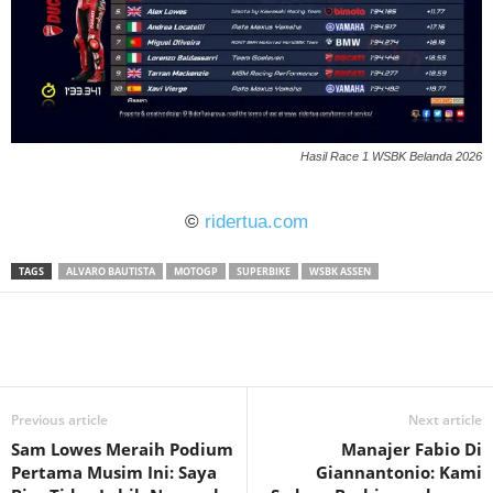
Hasil Race 1 WSBK Belanda 2026
©
ridertua.com
TAGS
ALVARO BAUTISTA
MOTOGP
SUPERBIKE
WSBK ASSEN
Previous article
Next article
Sam Lowes Meraih Podium
Manajer Fabio Di
Pertama Musim Ini: Saya
Giannantonio: Kami