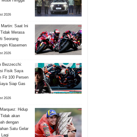
 Mobil Hingga
st 2026
 Martin: Saat Ini
Tidak Merasa
ti Seorang
mpin Klasemen
st 2026
 Bezzecchi:
si Fisik Saya
 Fit 100 Persen
Saya Siap Gas
st 2026
Marquez: Hidup
Tidak akan
bah dengan
han Satu Gelar
 Lagi