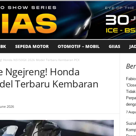
BK
SEPEDA MOTOR
OTOMOTIF – MOBIL
GIIAS
JA
g! Honda NS150GX 2026 Model Terbaru Kembaran PCX
Ber
 Ngejreng! Honda
Fabio
del Terbaru Kembaran
‘Clos
Tidak
Perpa
deng
June 2026
7 Augu
Suzuk
Kompe