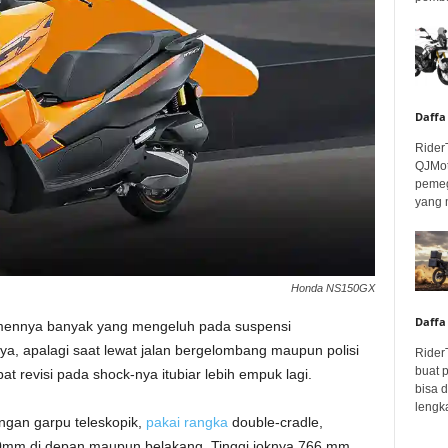
Daffa
Rider
QJMot
pemeg
yang 
Honda NS150GX
Daffa
umennya banyak yang mengeluh pada suspensi
a, apalagi saat lewat jalan bergelombang maupun polisi
Rider
buat 
 revisi pada shock-nya itubiar lebih empuk lagi.
bisa 
lengka
ngan garpu teleskopik,
pakai rangka
double-cradle,
mm di depan maupun belakang. Tinggi joknya 766 mm,