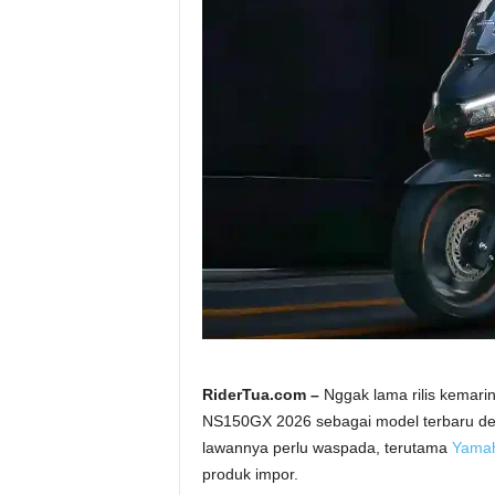
a
.
c
o
m
RiderTua.com –
Nggak lama rilis kemarin
NS150GX 2026 sebagai model terbaru deng
lawannya perlu waspada, terutama
Yama
produk impor.