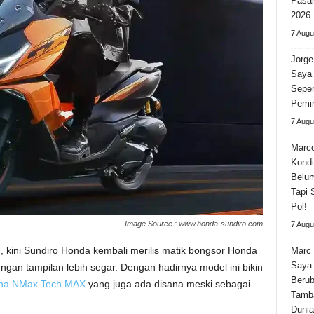
Pasar
2026
7 Augu
Jorge
Saya 
Seper
Pemi
7 Augu
Marco
Kondi
Belum
Tapi 
Pol!
Image Source : www.honda-sundiro.com
7 Augu
, kini Sundiro Honda kembali merilis matik bongsor Honda
Marc 
Saya 
an tampilan lebih segar. Dengan hadirnya model ini bikin
Beru
ha NMax Tech MAX
yang juga ada disana meski sebagai
Tamba
Dunia