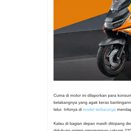
Cuma di motor ini dilaporkan para kons
belakangnya yang agak keras bantinganny
tidur. Infonya di
model terbarunya
mendapat
Kalau di bagian depan masih ditopang de
didukung sistem pengereman cakram 220