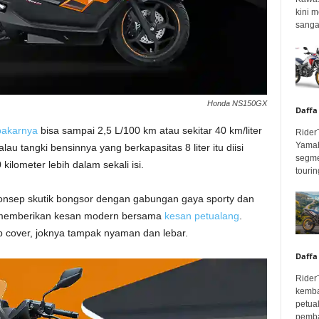
kini 
sangar
Honda NS150GX
Daffa
bakarnya
bisa sampai 2,5 L/100 km atau sekitar 40 km/liter
Rider
Yamah
lau tangki bensinnya yang berkapasitas 8 liter itu diisi
segme
ilometer lebih dalam sekali isi.
touring
konsep skutik bongsor dengan gabungan gaya sporty dan
g memberikan kesan modern bersama
kesan petualang
.
p cover, joknya tampak nyaman dan lebar.
Daffa
Rider
kemba
petua
pembar