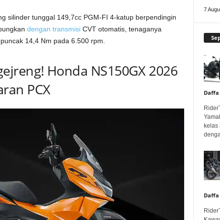
7 Augu
 silinder tunggal 149,7cc PGM-FI 4-katup berpendingin
ubungkan
dengan transmisi
CVT otomatis, tenaganya
Se
i puncak 14,4 Nm pada 6.500 rpm.
ejreng! Honda NS150GX 2026
aran PCX
Daffa
Rider
Yamah
kelas
denga
Daffa
Rider
Kawas