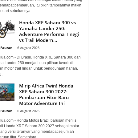
mendapat pembaruan, itu bikin tampilannya makin
 dari sebelumnya....
Honda XRE Sahara 300 vs
Yamaha Lander 250:
Adventure Performa Tinggi
vs Trail Modern...
 Fauzan
-
6 August 2026
Tua.com - Di Brasil, Honda XRE Sahara 300 dan
a Lander 250 menjadi dua pilihan favorit di
n motor trail ringan untuk penggunaan harian,
,...
Mirip Africa Twin! Honda
XRE Sahara 300 2027:
Pembaruan Fitur Baru
Motor Adventure Ini
 Fauzan
-
6 August 2026
Tua.com - Honda Motos Brazil barusan merilis
li Honda XRE Sahara 300 2027 sebagai motor
lang versi teranyar yang mendapat sejumlah
uan fitur. Sementara...