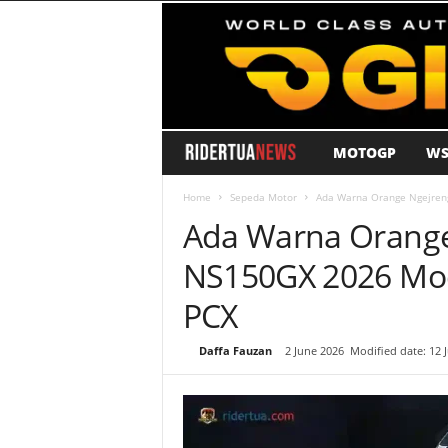
MOTOGP
WS
R
i
Home
Sepeda Motor
Ada Warna Orange Ngejren
Ada Warna Orange
d
NS150GX 2026 Mo
e
PCX
r
By
Daffa Fauzan
-
2 June 2026
Modified date: 12 
T
u