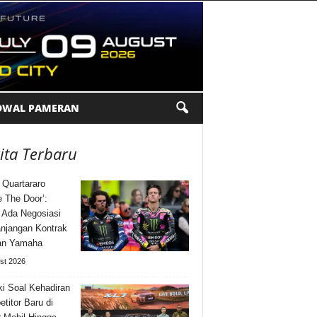
DWAL PAMERAN
ita Terbaru
 Quartararo
e The Door’:
 Ada Negosiasi
njangan Kontrak
an Yamaha
st 2026
i Soal Kehadiran
titor Baru di