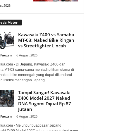
st 2026
peda Motor
Kawasaki Z400 vs Yamaha
MT-03: Naked Bike Ringan
vs Streetfighter Lincah
 Fauzan
-
6 August 2026
Tua.com - Di Jepang, Kawasaki Z400 dan
a MT-03 sama-sama menjadi pilihan utama di
 naked bike menengah yang dapat dikendarai
n lisensi menengah Jepang....
Tampil Sangar! Kawasaki
Z400 Model 2027 Naked
DNA Sugomi Dijual Rp 87
Jutaan
 Fauzan
-
6 August 2026
Tua.com - Meluncur buat pasar Jepang,
aki Z400 Model 2027 sebagai motor naked yang