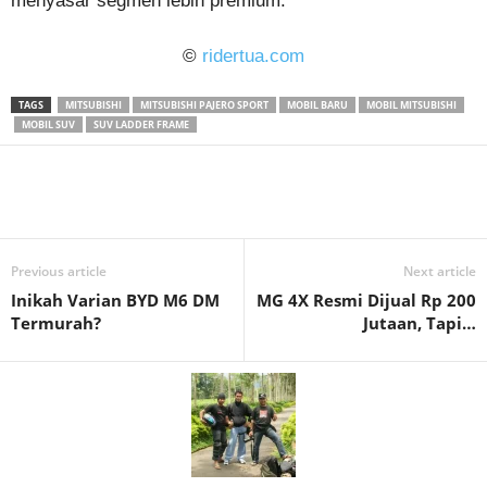
menyasar segmen lebih premium.
©
ridertua.com
TAGS
MITSUBISHI
MITSUBISHI PAJERO SPORT
MOBIL BARU
MOBIL MITSUBISHI
MOBIL SUV
SUV LADDER FRAME
Previous article
Next article
Inikah Varian BYD M6 DM
MG 4X Resmi Dijual Rp 200
Termurah?
Jutaan, Tapi…