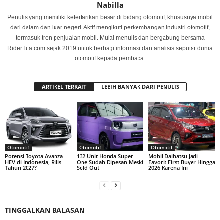
Nabilla
Penulis yang memiliki ketertarikan besar di bidang otomotif, khususnya mobil
dari dalam dan luar negeri. Aktif mengikuti perkembangan industri otomotif,
termasuk tren penjualan mobil. Mulai menulis dan bergabung bersama
RiderTua.com sejak 2019 untuk berbagi informasi dan analisis seputar dunia
otomotif kepada pembaca.
ARTIKEL TERKAIT
LEBIH BANYAK DARI PENULIS
Otomotif
Otomotif
Otomotif
Potensi Toyota Avanza
132 Unit Honda Super
Mobil Daihatsu Jadi
HEV di Indonesia, Rilis
One Sudah Dipesan Meski
Favorit First Buyer Hingga
Tahun 2027?
Sold Out
2026 Karena Ini
TINGGALKAN BALASAN