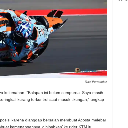
Raul Fernandez
a kelemahan. “Balapan ini belum sempurna. Saya masih
eringkali kurang terkontrol saat masuk tikungan,” ungkap
u posisi karena dianggap bersalah membuat Acosta melebar
embuat kemenangannya ‘dihibahkan’ ke rider KTM itu.