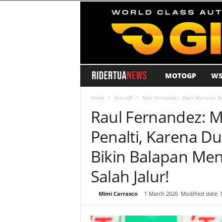
MOTOGP
WS
R
i
Home
MotoGP
Raul Fernandez: Marc Marquez Kena
Raul Fernandez: 
d
Penalti, Karena Du
e
Bikin Balapan Me
r
Salah Jalur!
T
By
Mimi Carrasco
-
1 March 2026
Modified date: 
u