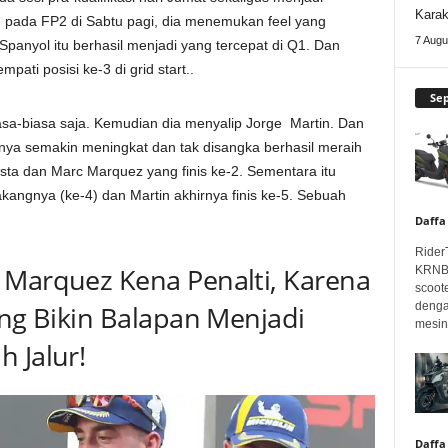
Karak
un pada FP2 di Sabtu pagi, dia menemukan feel yang
7 Augu
Spanyol itu berhasil menjadi yang tercepat di Q1. Dan
mpati posisi ke-3 di grid start..
Se
iasa-biasa saja. Kemudian dia menyalip Jorge Martin. Dan
nya semakin meningkat dan tak disangka berhasil meraih
ta dan Marc Marquez yang finis ke-2. Sementara itu
lakangnya (ke-4) dan Martin akhirnya finis ke-5. Sebuah
Daffa
Rider
 Marquez Kena Penalti, Karena
KRNBT
scoot
denga
ang Bikin Balapan Menjadi
mesin.
 Jalur!
Daffa