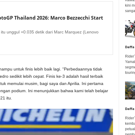
kini 
sangar
otoGP Thailand 2026: Marco Bezzecchi Start
 itu unggul +0.035 detik dari Marc Marquez (Lenovo
Daffa
Rider
Yamah
segme
mampu untuk finis lebih baik lagi. “Perbedaannya tidak
touring
dro sedikit lebih cepat. Finis ke-3 adalah hasil terbaik
tuk memulai musim, bagi saya dan Aprilia. Ini pertama
gan podium. Ini menunjukkan bahwa kami telah belajar
21 itu.
Daffa
Rider
kemba
petua
pembar