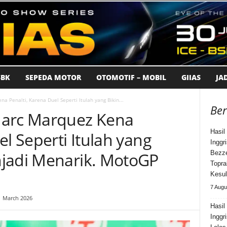
BK
SEPEDA MOTOR
OTOMOTIF – MOBIL
GIIAS
JA
 Penalti, Karena Duel Seperti Itulah yang Bikin...
Ber
Marc Marquez Kena
Hasil
el Seperti Itulah yang
Inggr
njadi Menarik. MotoGP
Bezze
Topra
Kesul
7 Augu
1 March 2026
Hasil
Inggr