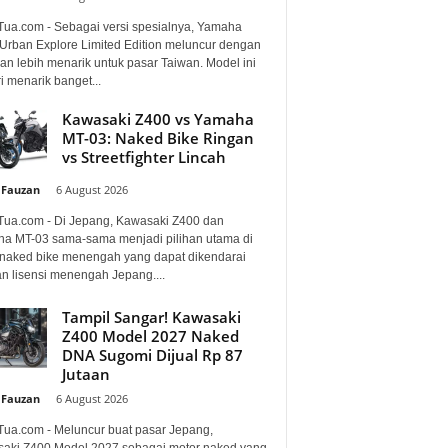
Tua.com - Sebagai versi spesialnya, Yamaha
Urban Explore Limited Edition meluncur dengan
an lebih menarik untuk pasar Taiwan. Model ini
i menarik banget...
Kawasaki Z400 vs Yamaha
MT-03: Naked Bike Ringan
vs Streetfighter Lincah
 Fauzan
-
6 August 2026
Tua.com - Di Jepang, Kawasaki Z400 dan
a MT-03 sama-sama menjadi pilihan utama di
 naked bike menengah yang dapat dikendarai
n lisensi menengah Jepang....
Tampil Sangar! Kawasaki
Z400 Model 2027 Naked
DNA Sugomi Dijual Rp 87
Jutaan
 Fauzan
-
6 August 2026
Tua.com - Meluncur buat pasar Jepang,
aki Z400 Model 2027 sebagai motor naked yang