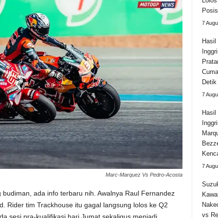
Lolos
Posis
7 Augu
Hasil
Inggr
Prata
Cuma 
Detik
7 Augu
Hasi
Inggr
Marqu
Bezz
Kenca
7 Augu
Marc-Marquez Vs Pedro-Acosta
Suzuk
udiman, ada info terbaru nih. Awalnya Raul Fernandez
Kawa
d. Rider tim Trackhouse itu gagal langsung lolos ke Q2
Naked
vs Re
 sesi pra-kualifikasi hari Jumat sekaligus menjadi