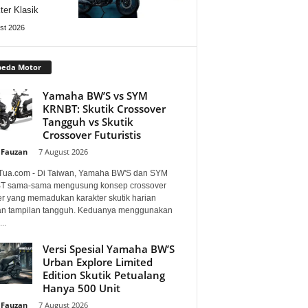
ter Klasik
st 2026
peda Motor
Yamaha BW’S vs SYM
KRNBT: Skutik Crossover
Tangguh vs Skutik
Crossover Futuristis
 Fauzan
-
7 August 2026
Tua.com - Di Taiwan, Yamaha BW'S dan SYM
 sama-sama mengusung konsep crossover
er yang memadukan karakter skutik harian
n tampilan tangguh. Keduanya menggunakan
..
Versi Spesial Yamaha BW’S
Urban Explore Limited
Edition Skutik Petualang
Hanya 500 Unit
 Fauzan
-
7 August 2026