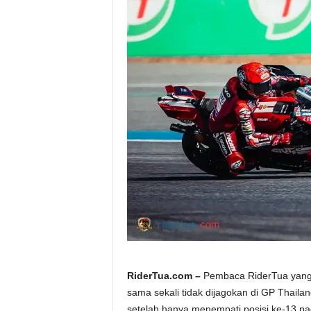
a
.
c
o
m
RiderTua.com –
Pembaca RiderTua yang b
sama sekali tidak dijagokan di GP Thailan
setelah hanya menempati posisi ke-13 pada