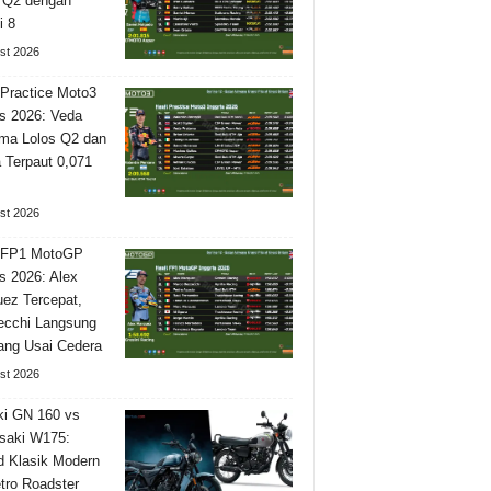
 Q2 dengan
i 8
st 2026
 Practice Moto3
is 2026: Veda
ma Lolos Q2 dan
Terpaut 0,071
st 2026
l FP1 MotoGP
is 2026: Alex
ez Tercepat,
ecchi Langsung
ng Usai Cedera
st 2026
i GN 160 vs
saki W175:
 Klasik Modern
tro Roadster