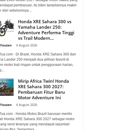
mendapat pembaruan, itu bikin tampilannya makin
 dari sebelumnya....
Honda XRE Sahara 300 vs
Yamaha Lander 250:
Adventure Performa Tinggi
vs Trail Modern...
 Fauzan
-
6 August 2026
Tua.com - Di Brasil, Honda XRE Sahara 300 dan
a Lander 250 menjadi dua pilihan favorit di
n motor trail ringan untuk penggunaan harian,
,...
Mirip Africa Twin! Honda
XRE Sahara 300 2027:
Pembaruan Fitur Baru
Motor Adventure Ini
 Fauzan
-
6 August 2026
Tua.com - Honda Motos Brazil barusan merilis
li Honda XRE Sahara 300 2027 sebagai motor
lang versi teranyar yang mendapat sejumlah
uan fitur. Sementara...