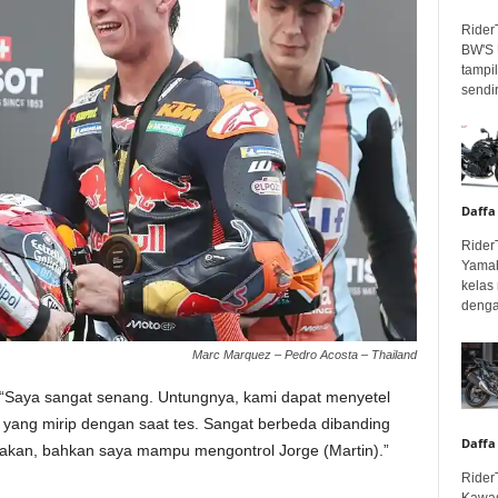
Rider
BW'S 
tampil
sendir
Daffa
Rider
Yamah
kelas
denga
Marc Marquez – Pedro Acosta – Thailand
 “Saya sangat senang. Untungnya, kami dapat menyetel
el yang mirip dengan saat tes. Sangat berbeda dibanding
Daffa
kirakan, bahkan saya mampu mengontrol Jorge (Martin).”
Rider
Kawas