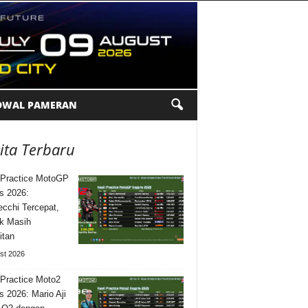
DWAL PAMERAN
ita Terbaru
 Practice MotoGP
is 2026:
cchi Tercepat,
k Masih
itan
st 2026
 Practice Moto2
is 2026: Mario Aji