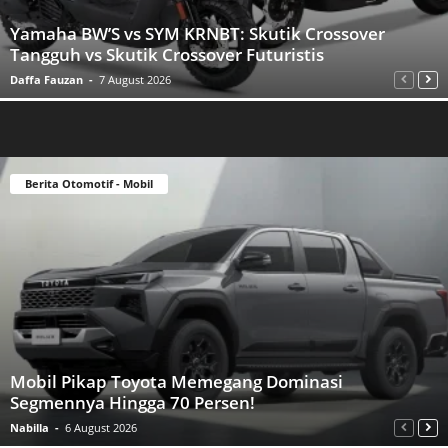
Yamaha BW’S vs SYM KRNBT: Skutik Crossover
Tangguh vs Skutik Crossover Futuristis
Daffa Fauzan
-
7 August 2026
Berita Otomotif - Mobil
Mobil Pikap Toyota Memegang Dominasi
Segmennya Hingga 70 Persen!
Nabilla
-
6 August 2026