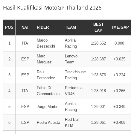
Hasil Kualifikasi MotoGP Thailand 2026
BEST
POS
NAT
RIDER
TEAM
TIME/GAP
LAP
Marco
Aprilia
1
ITA
1:28.652
0.000
Bezzecchi
Racing
Marc
Lenovo
2
ESP
1:28.687
+0.035
Marquez
Team
Raul
TrackHouse
3
ESP
1:28.876
+0.224
Fernandez
Racing
Fabio Di
Pertamina
4
ITA
1:28.918
+0.266
Giannantonio
VR46
Aprilia
5
ESP
Jorge Martin
1:29.001
+0.349
Racing
Red Bull
6
ESP
Pedro Acosta
1:29.061
+0.409
KTM