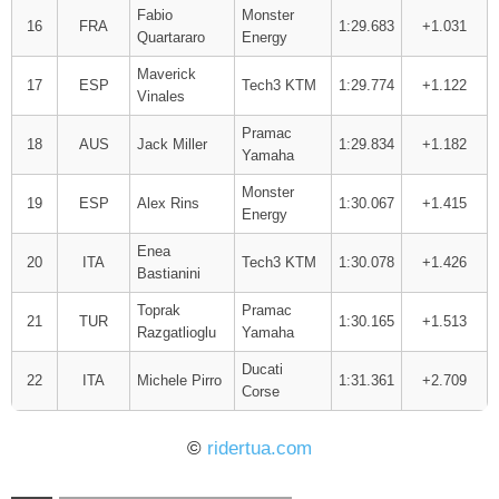
Fabio
Monster
16
FRA
1:29.683
+1.031
Quartararo
Energy
Maverick
17
ESP
Tech3 KTM
1:29.774
+1.122
Vinales
Pramac
18
AUS
Jack Miller
1:29.834
+1.182
Yamaha
Monster
19
ESP
Alex Rins
1:30.067
+1.415
Energy
Enea
20
ITA
Tech3 KTM
1:30.078
+1.426
Bastianini
Toprak
Pramac
21
TUR
1:30.165
+1.513
Razgatlioglu
Yamaha
Ducati
22
ITA
Michele Pirro
1:31.361
+2.709
Corse
©
ridertua.com