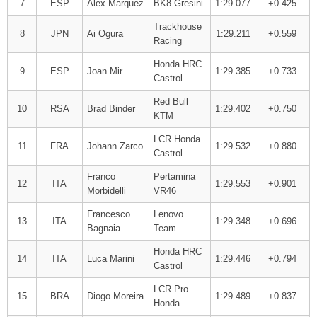
7
ESP
Alex Marquez
BK8 Gresini
1:29.077
+0.425
Trackhouse
8
JPN
Ai Ogura
1:29.211
+0.559
Racing
Honda HRC
9
ESP
Joan Mir
1:29.385
+0.733
Castrol
Red Bull
10
RSA
Brad Binder
1:29.402
+0.750
KTM
LCR Honda
11
FRA
Johann Zarco
1:29.532
+0.880
Castrol
Franco
Pertamina
12
ITA
1:29.553
+0.901
Morbidelli
VR46
Francesco
Lenovo
13
ITA
1:29.348
+0.696
Bagnaia
Team
Honda HRC
14
ITA
Luca Marini
1:29.446
+0.794
Castrol
LCR Pro
15
BRA
Diogo Moreira
1:29.489
+0.837
Honda