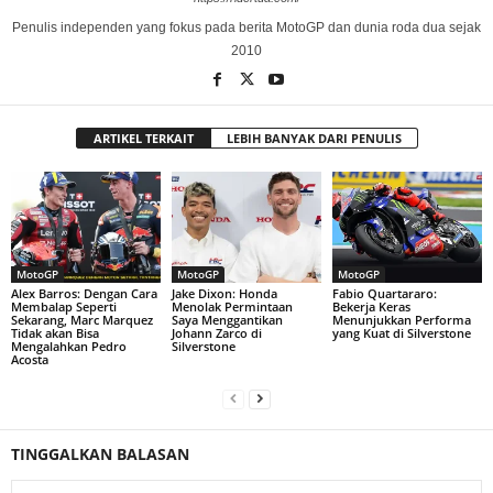
Penulis independen yang fokus pada berita MotoGP dan dunia roda dua sejak
2010
ARTIKEL TERKAIT
LEBIH BANYAK DARI PENULIS
MotoGP
MotoGP
MotoGP
Alex Barros: Dengan Cara
Jake Dixon: Honda
Fabio Quartararo:
Membalap Seperti
Menolak Permintaan
Bekerja Keras
Sekarang, Marc Marquez
Saya Menggantikan
Menunjukkan Performa
Tidak akan Bisa
Johann Zarco di
yang Kuat di Silverstone
Mengalahkan Pedro
Silverstone
Acosta
TINGGALKAN BALASAN