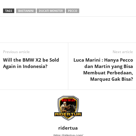
TAGS
BASTIANINI
DUCATI MONSTER
PECCO
Previous article
Next article
Will the BMW X2 be Sold
Luca Marini : Hanya Pecco
Again in Indonesia?
dan Martin yang Bisa
Membuat Perbedaan,
Marquez Gak Bisa?
ridertua
https://ridertua.com/