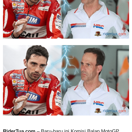
RiderTua.com
– Baru-baru ini Komisi Balap MotoGP