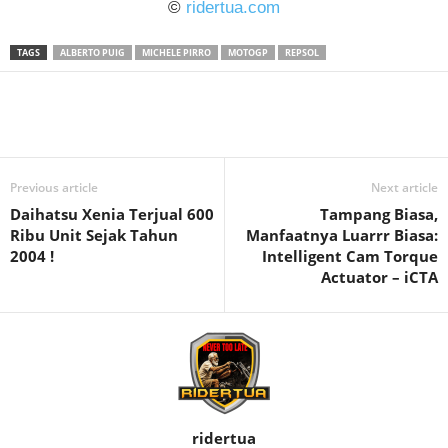
©
ridertua.com
TAGS
ALBERTO PUIG
MICHELE PIRRO
MOTOGP
REPSOL
Previous article
Next article
Daihatsu Xenia Terjual 600
Tampang Biasa,
Ribu Unit Sejak Tahun
Manfaatnya Luarrr Biasa:
2004 !
Intelligent Cam Torque
Actuator – iCTA
ridertua