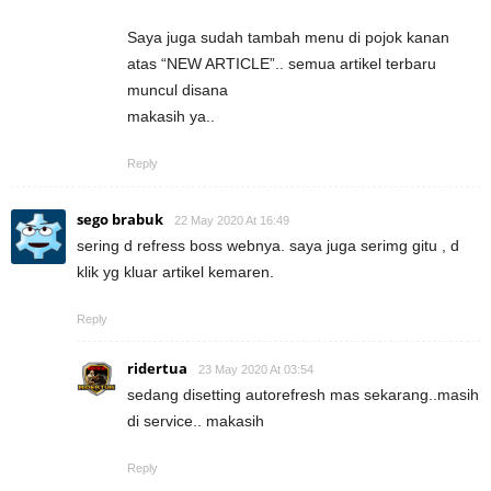
Saya juga sudah tambah menu di pojok kanan
atas “NEW ARTICLE”.. semua artikel terbaru
muncul disana
makasih ya..
Reply
sego brabuk
22 May 2020 At 16:49
sering d refress boss webnya. saya juga serimg gitu , d
klik yg kluar artikel kemaren.
Reply
ridertua
23 May 2020 At 03:54
sedang disetting autorefresh mas sekarang..masih
di service.. makasih
Reply