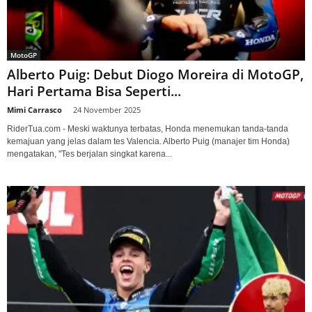
MotoGP
Alberto Puig: Debut Diogo Moreira di MotoGP,
Hari Pertama Bisa Seperti...
Mimi Carrasco
-
24 November 2025
RiderTua.com - Meski waktunya terbatas, Honda menemukan tanda-tanda
kemajuan yang jelas dalam tes Valencia. Alberto Puig (manajer tim Honda)
mengatakan, "Tes berjalan singkat karena...