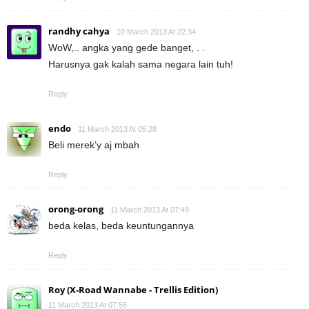
randhy cahya
10 March 2013 At 22:34
WoW,.. angka yang gede banget, . .
Harusnya gak kalah sama negara lain tuh!
Reply
endo
11 March 2013 At 05:28
Beli merek’y aj mbah
Reply
orong-orong
11 March 2013 At 07:49
beda kelas, beda keuntungannya
Reply
Roy (X-Road Wannabe - Trellis Edition)
11 March 2013 At 07:56