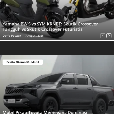
Yamaha BW’S vs SYM KRNBT: Skutik Crossover
Tangguh vs Skutik Crossover Futuristis
Daffa Fauzan
-
7 August 2026
Berita Otomotif - Mobil
Mobil Pikap Toyota Memegang Dominasi