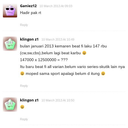
Ganiez12
10 March 2013 At 09:03
Hadir pak rt
Reply
klingon z1
10 March 2013 At 10:49
bulan januari 2013 kemaren beat fi laku 147 rbu
(cw,sw,cbs),belum lagi beat karbu
147000 x 12500000 = ???
Itu baru beat fi all varian.belum vario series-skutik lain nya
moped sama sport apalagi belum d itung
Reply
klingon z1
10 March 2013 At 10:50
Reply