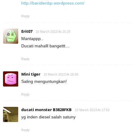
http://baridienbp.wordpress.com/
Reply
Erit07
10 March 2013 At 15:25
Mantappp..
Ducati mahalll bangettt…
Reply
Mini tiger
10 March 2013 At 15:50
Saling menguntungkan!
Reply
ducati monster B3828FKB
10 March 2013 At 17:52
yg inden diesel salah satuny
Reply