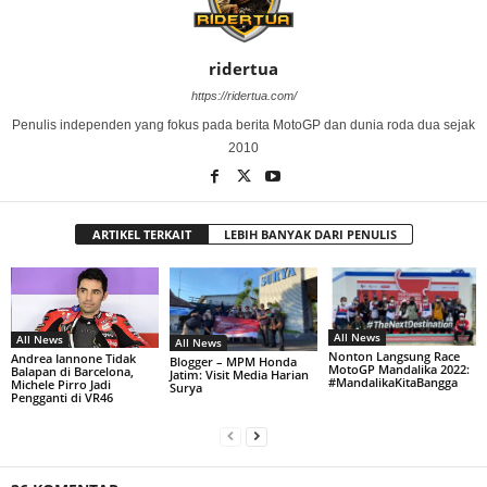
ridertua
https://ridertua.com/
Penulis independen yang fokus pada berita MotoGP dan dunia roda dua sejak
2010
ARTIKEL TERKAIT
LEBIH BANYAK DARI PENULIS
All News
All News
All News
Nonton Langsung Race
Andrea Iannone Tidak
Blogger – MPM Honda
MotoGP Mandalika 2022:
Balapan di Barcelona,
Jatim: Visit Media Harian
#MandalikaKitaBangga
Michele Pirro Jadi
Surya
Pengganti di VR46