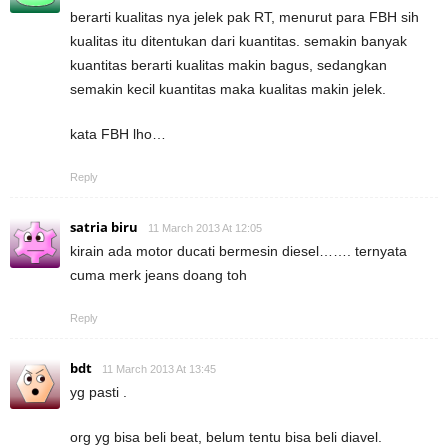
berarti kualitas nya jelek pak RT, menurut para FBH sih
kualitas itu ditentukan dari kuantitas. semakin banyak
kuantitas berarti kualitas makin bagus, sedangkan
semakin kecil kuantitas maka kualitas makin jelek.
kata FBH lho…
Reply
satria biru
11 March 2013 At 12:05
kirain ada motor ducati bermesin diesel……. ternyata
cuma merk jeans doang toh
Reply
bdt
11 March 2013 At 13:45
yg pasti .
org yg bisa beli beat, belum tentu bisa beli diavel.