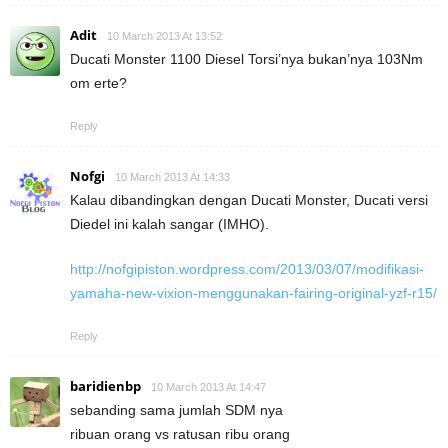
Adit
10 March 2013 At 13:52
Ducati Monster 1100 Diesel Torsi’nya bukan’nya 103Nm
om erte?
Reply
Nofgi
10 March 2013 At 14:33
Kalau dibandingkan dengan Ducati Monster, Ducati versi
Diedel ini kalah sangar (IMHO).
http://nofgipiston.wordpress.com/2013/03/07/modifikasi-
yamaha-new-vixion-menggunakan-fairing-original-yzf-r15/
Reply
baridienbp
10 March 2013 At 14:47
sebanding sama jumlah SDM nya
ribuan orang vs ratusan ribu orang