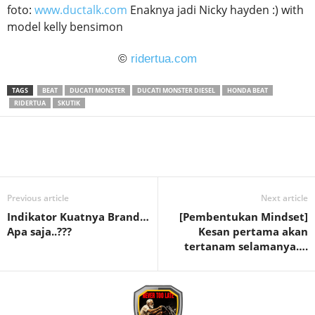
foto:
www.ductalk.com
Enaknya jadi Nicky hayden :) with
model kelly bensimon
©
ridertua.com
TAGS
BEAT
DUCATI MONSTER
DUCATI MONSTER DIESEL
HONDA BEAT
RIDERTUA
SKUTIK
Previous article
Next article
Indikator Kuatnya Brand…
[Pembentukan Mindset]
Apa saja..???
Kesan pertama akan
tertanam selamanya….