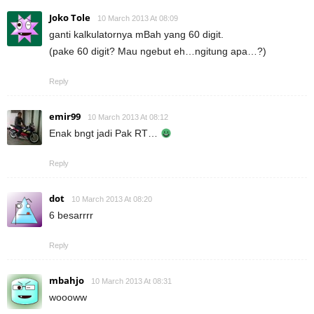
Joko Tole
10 March 2013 At 08:09
ganti kalkulatornya mBah yang 60 digit.
(pake 60 digit? Mau ngebut eh…ngitung apa…?)
Reply
emir99
10 March 2013 At 08:12
Enak bngt jadi Pak RT…
Reply
dot
10 March 2013 At 08:20
6 besarrrr
Reply
mbahjo
10 March 2013 At 08:31
woooww