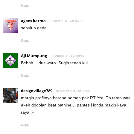
Reply
agoes karma
10 March 2013 At 08:39
sepuluh gede….
Reply
Aji Mumpung
10 March 2013 At 08:47
Behhh… duit wara. Sugih tenen kui…
Reply
designvillage789
10 March 2013 At 08:55
margin profitnya berapa persen pak RT ^^a. Tp tetep wae
akeh dodolan beat bathine… pantes Honda makin kaya
raya :+
Reply