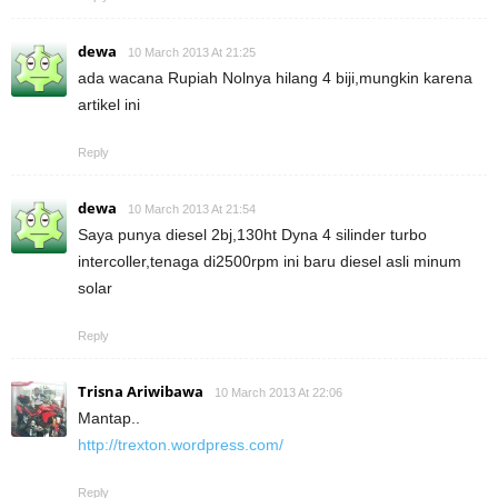
dewa
10 March 2013 At 21:25
ada wacana Rupiah Nolnya hilang 4 biji,mungkin karena
artikel ini
Reply
dewa
10 March 2013 At 21:54
Saya punya diesel 2bj,130ht Dyna 4 silinder turbo
intercoller,tenaga di2500rpm ini baru diesel asli minum
solar
Reply
Trisna Ariwibawa
10 March 2013 At 22:06
Mantap..
http://trexton.wordpress.com/
Reply