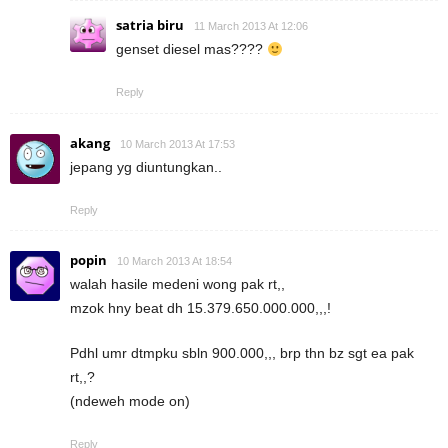
satria biru
11 March 2013 At 12:06
genset diesel mas????
Reply
akang
10 March 2013 At 17:53
jepang yg diuntungkan..
Reply
popin
10 March 2013 At 18:54
walah hasile medeni wong pak rt,,
mzok hny beat dh 15.379.650.000.000,,,!
Pdhl umr dtmpku sbln 900.000,,, brp thn bz sgt ea pak
rt,,?
(ndeweh mode on)
Reply