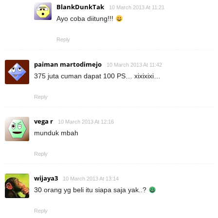
BlankDunkTak
10 March 2013 At 11:21
Ayo coba diitung!!!
Reply
paiman martodimejo
10 March 2013 At 11:42
375 juta cuman dapat 100 PS… xixixixi…
Reply
vega r
10 March 2013 At 12:16
munduk mbah
Reply
wijaya3
10 March 2013 At 13:14
30 orang yg beli itu siapa saja yak..?
Reply