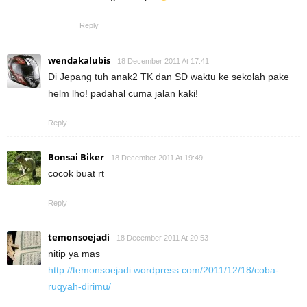
Reply
wendakalubis
18 December 2011 At 17:41
Di Jepang tuh anak2 TK dan SD waktu ke sekolah pake
helm lho! padahal cuma jalan kaki!
Reply
Bonsai Biker
18 December 2011 At 19:49
cocok buat rt
Reply
temonsoejadi
18 December 2011 At 20:53
nitip ya mas
http://temonsoejadi.wordpress.com/2011/12/18/coba-
ruqyah-dirimu/