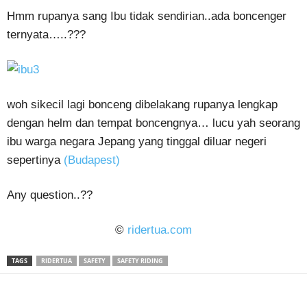
Hmm rupanya sang Ibu tidak sendirian..ada boncenger
ternyata…..???
woh sikecil lagi bonceng dibelakang rupanya lengkap
dengan helm dan tempat boncengnya… lucu yah seorang
ibu warga negara Jepang yang tinggal diluar negeri
sepertinya
(Budapest)
Any question..??
©
ridertua.com
TAGS
RIDERTUA
SAFETY
SAFETY RIDING