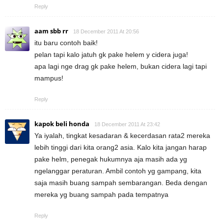
Reply
aam sbb rr
18 December 2011 At 20:56
itu baru contoh baik!
pelan tapi kalo jatuh gk pake helem y cidera juga!
apa lagi nge drag gk pake helem, bukan cidera lagi tapi
mampus!
Reply
kapok beli honda
18 December 2011 At 23:42
Ya iyalah, tingkat kesadaran & kecerdasan rata2 mereka
lebih tinggi dari kita orang2 asia. Kalo kita jangan harap
pake helm, penegak hukumnya aja masih ada yg
ngelanggar peraturan. Ambil contoh yg gampang, kita
saja masih buang sampah sembarangan. Beda dengan
mereka yg buang sampah pada tempatnya
Reply