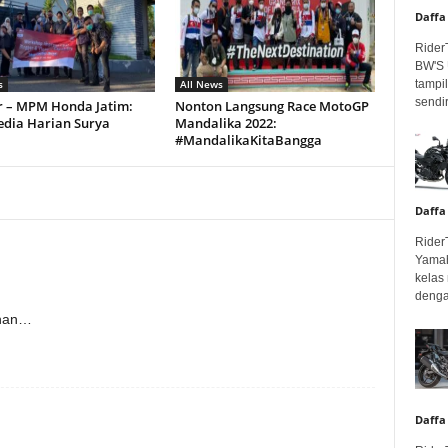
Daffa
Rider
BW'S 
tampil
s
All News
sendir
r – MPM Honda Jatim:
Nonton Langsung Race MotoGP
edia Harian Surya
Mandalika 2022:
#MandalikaKitaBangga
Daffa
Rider
Yamah
kelas
denga
ihan…
Daffa