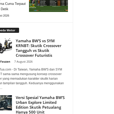
ma Cuma Terpaut
 Detik
st 2026
peda Motor
Yamaha BW’S vs SYM
KRNBT: Skutik Crossover
Tangguh vs Skutik
Crossover Futuristis
 Fauzan
-
7 August 2026
Tua.com - Di Taiwan, Yamaha BW'S dan SYM
 sama-sama mengusung konsep crossover
er yang memadukan karakter skutik harian
n tampilan tangguh. Keduanya menggunakan
..
Versi Spesial Yamaha BW’S
Urban Explore Limited
Edition Skutik Petualang
Hanya 500 Unit