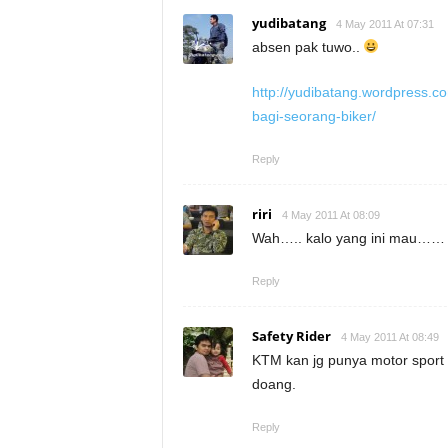
yudibatang
4 May 2011 At 07:31
absen pak tuwo..
http://yudibatang.wordpress.c
bagi-seorang-biker/
Reply
riri
4 May 2011 At 08:09
Wah….. kalo yang ini mau…… 
Reply
Safety Rider
4 May 2011 At 08:49
KTM kan jg punya motor sport n
doang.
Reply