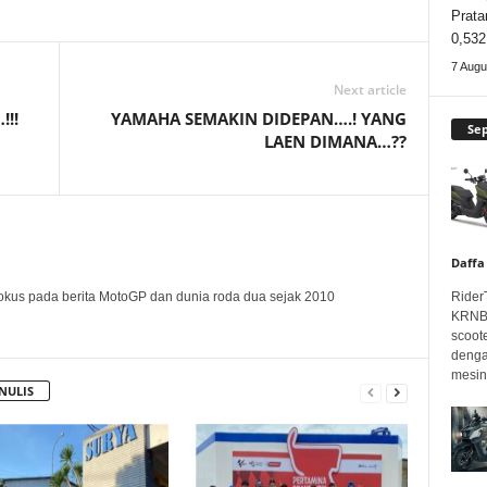
Prata
0,532
7 Augu
Next article
!!!
YAMAHA SEMAKIN DIDEPAN….! YANG
Se
LAEN DIMANA…??
Daffa
Rider
okus pada berita MotoGP dan dunia roda dua sejak 2010
KRNBT
scoot
denga
mesin.
NULIS