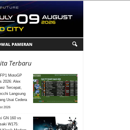
DWAL PAMERAN
ita Terbaru
l FP1 MotoGP
is 2026: Alex
ez Tercepat,
ecchi Langsung
ng Usai Cedera
st 2026
i GN 160 vs
saki W175: