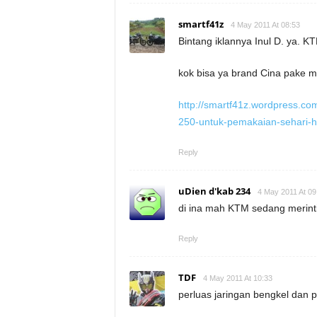
smartf41z
4 May 2011 At 08:53
Bintang iklannya Inul D. ya. 
kok bisa ya brand Cina pake 
http://smartf41z.wordpress.co
250-untuk-pemakaian-sehari-ha
Reply
uDien d'kab 234
4 May 2011 At 09
di ina mah KTM sedang merint
Reply
TDF
4 May 2011 At 10:33
perluas jaringan bengkel dan p