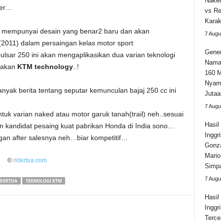
Naked
ver…
vs Re
Karak
n mempunyai desain yang benar2 baru dan akan
7 Augu
i (2011) dalam persaingan kelas motor sport
Gener
lsar 250 ini akan mengaplikasikan dua varian teknologi
Nama
unakan
KTM technology
..!
160 M
Nyama
yak berita tentang seputar kemunculan bajaj 250 cc ini
Jutaa
7 Augu
ntuk varian naked atau motor garuk tanah(trail) neh..sesuai
Hasil
kandidat pesaing kuat pabrikan Honda di India sono…
Inggr
gan after salesnya neh…biar kompetitif…
Gonza
Mario
©
ridertua.com
Simpa
7 Augu
IDERTUA
TEKNOLOGI KTM
Hasil
Inggr
Terce