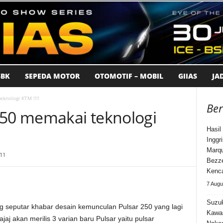
BK
SEPEDA MOTOR
OTOMOTIF – MOBIL
GIIAS
JA
knologi KTM !!!!
Ber
250 memakai teknologi
Hasi
Inggr
Marqu
11
Bezz
Kenca
7 Augu
Suzuk
ng seputar khabar desain kemunculan Pulsar 250 yang lagi
Kawa
ajaj akan merilis 3 varian baru Pulsar yaitu pulsar