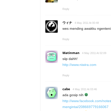
Reply
ウィナ
4 May 2011 At 00:48
wes mending awakku ngenteni i
Reply
Matinman
4 May 2011 At 02:09
siip dahh!
http://www.niwira.com
Reply
cabe
4 May 2011 At 03:46
ada gosip nih
http://www.facebook.com/note
mengintai/208669779166067