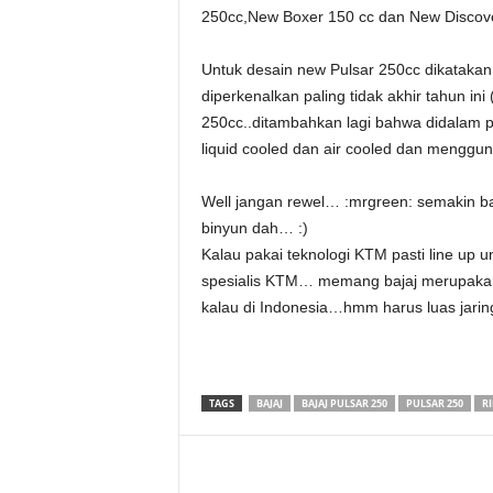
a
250cc,New Boxer 150 cc dan New Disco
.
Untuk desain new Pulsar 250cc dikataka
diperkenalkan paling tidak akhir tahun in
c
250cc..ditambahkan lagi bahwa didalam pu
liquid cooled dan air cooled dan mengg
o
Well jangan rewel… :mrgreen: semakin ban
m
binyun dah… :)
Kalau pakai teknologi KTM pasti line up u
spesialis KTM… memang bajaj merupakan 
kalau di Indonesia…hmm harus luas jarin
TAGS
BAJAJ
BAJAJ PULSAR 250
PULSAR 250
R