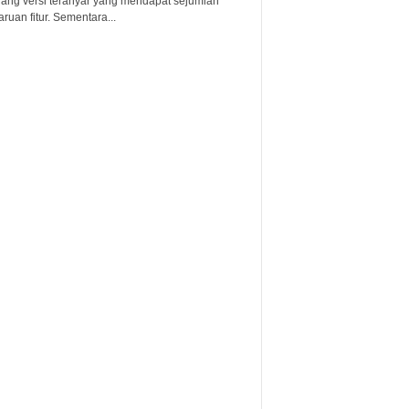
lang versi teranyar yang mendapat sejumlah
uan fitur. Sementara...