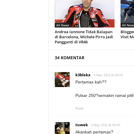
All News
All New
Andrea Iannone Tidak Balapan
Blogge
di Barcelona, Michele Pirro Jadi
Visit M
Pengganti di VR46
34 KOMENTAR
k3blekx
4 May 2011 At 00:04
Pertamax kah??
Pulsar 250?semakin ramai pil
Reply
tuwek
4 May 2011 At 00:05
Akankah pertamax?