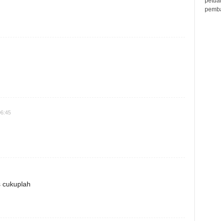
petua
pembar
06:45
 cukuplah