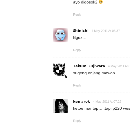
ayo digosok2
Reply
Shinichi
4 May 2011 At 06:37
Bguz…
Reply
Takumi Fujiwara
4 May 2011 At 
sugeng enjang mawon
Reply
ken arok
4 May 2011 At 07:22
ketoe mantep…..tapi p220 wes
Reply