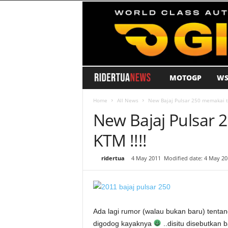
MOTOGP
WS
R
i
Home
All News
New Bajaj Pulsar 250 memakai te
New Bajaj Pulsar 
d
KTM !!!!
e
By
ridertua
-
4 May 2011
Modified date: 4 May 20
r
T
Ada lagi rumor (walau bukan baru) tenta
u
digodog kayaknya
..disitu disebutkan b