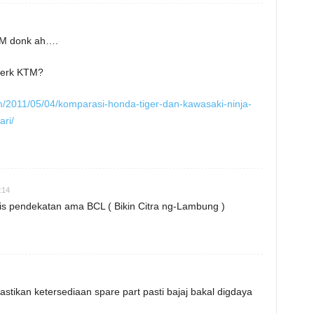
KTM donk ah….
merk KTM?
m/2011/05/04/komparasi-honda-tiger-dan-kawasaki-ninja-
ri/
:14
is pendekatan ama BCL ( Bikin Citra ng-Lambung )
astikan ketersediaan spare part pasti bajaj bakal digdaya