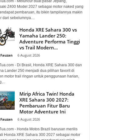
Tua.com - Meluncur buat pasar Jepang,
aki Z400 Model 2027 sebagai motor naked yang
mendapat pembaruan, itu bikin tampilannya makin
 dari sebelumnya....
Honda XRE Sahara 300 vs
Yamaha Lander 250:
Adventure Performa Tinggi
vs Trail Modern...
 Fauzan
-
6 August 2026
Tua.com - Di Brasil, Honda XRE Sahara 300 dan
a Lander 250 menjadi dua pilihan favorit di
n motor trail ringan untuk penggunaan harian,
,...
Mirip Africa Twin! Honda
XRE Sahara 300 2027:
Pembaruan Fitur Baru
Motor Adventure Ini
 Fauzan
-
6 August 2026
Tua.com - Honda Motos Brazil barusan merilis
li Honda XRE Sahara 300 2027 sebagai motor