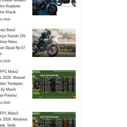
 Klasik Modern
tro Roadster
ter Klasik
st 2026
asi Baru!
nya Suzuki GN
otor Retro
n Dijual Rp 57
n
st 2026
 FP1 Moto2
is 2026: Manuel
lez Terdepan,
 Aji Masih
n Potensi
st 2026
 FP1 Moto3
is 2026: Almansa
pat, Veda