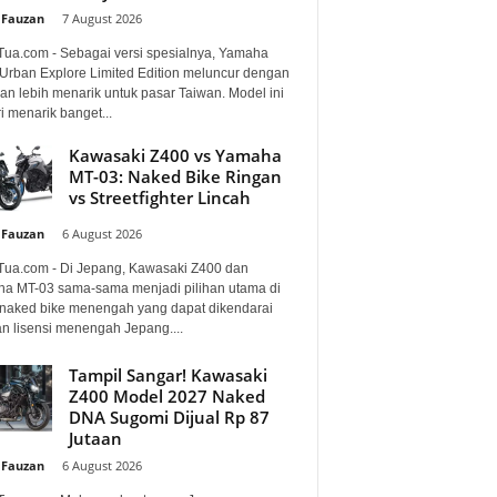
 Fauzan
-
7 August 2026
Tua.com - Sebagai versi spesialnya, Yamaha
Urban Explore Limited Edition meluncur dengan
an lebih menarik untuk pasar Taiwan. Model ini
i menarik banget...
Kawasaki Z400 vs Yamaha
MT-03: Naked Bike Ringan
vs Streetfighter Lincah
 Fauzan
-
6 August 2026
Tua.com - Di Jepang, Kawasaki Z400 dan
a MT-03 sama-sama menjadi pilihan utama di
 naked bike menengah yang dapat dikendarai
n lisensi menengah Jepang....
Tampil Sangar! Kawasaki
Z400 Model 2027 Naked
DNA Sugomi Dijual Rp 87
Jutaan
 Fauzan
-
6 August 2026