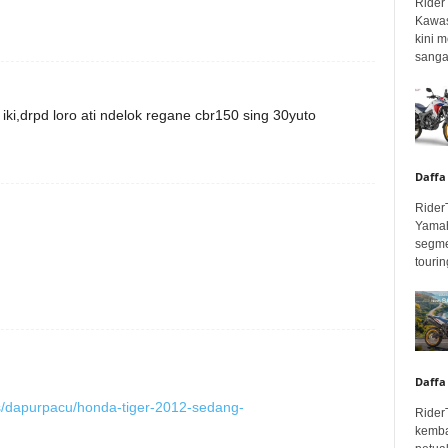
Rider
Kawas
kini 
sangar
ki,drpd loro ati ndelok regane cbr150 sing 30yuto
Daffa
Rider
Yamah
segme
touring
Daffa
s/dapurpacu/honda-tiger-2012-sedang-
Rider
kemba