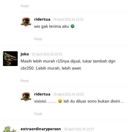
Reply
ridertua
25 April 2011 At 10:31
wis gak terima aku
Reply
Joko
25 April 2011 At 10:31
Masih lebih murah r15nya dijual, tukar tambah dgn
cbr250. Lebih murah, lebih awet.
Reply
ridertua
25 April 2011 At 10:33
xixixixi……..
lah itu diluar sono bukan disini…
Reply
extraordinaryperson
25 April 2011 At 10:57