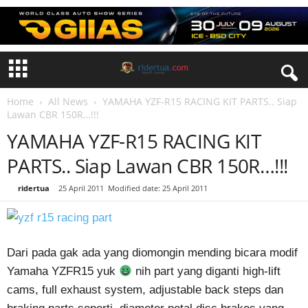
Home
All News
YAMAHA YZF-R15 RACING KIT PARTS.. Siap
Lawan CBR 150R…!!!
YAMAHA YZF-R15 RACING KIT
PARTS.. Siap Lawan CBR 150R…!!!
By
ridertua
-
25 April 2011
Modified date: 25 April 2011
Dari pada gak ada yang diomongin mending bicara modif
Yamaha YZFR15 yuk
nih part yang diganti high-lift
cams, full exhaust system, adjustable back steps dan