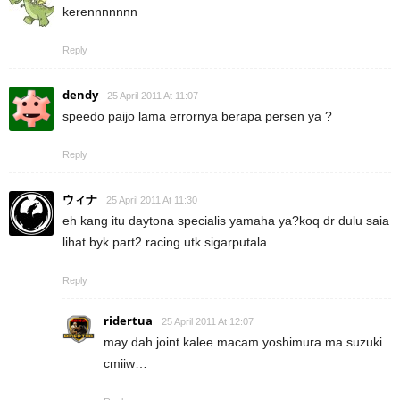
kerennnnnnn
Reply
dendy
25 April 2011 At 11:07
speedo paijo lama errornya berapa persen ya ?
Reply
ウィナ
25 April 2011 At 11:30
eh kang itu daytona specialis yamaha ya?koq dr dulu saia
lihat byk part2 racing utk sigarputala
Reply
ridertua
25 April 2011 At 12:07
may dah joint kalee macam yoshimura ma suzuki
cmiiw…