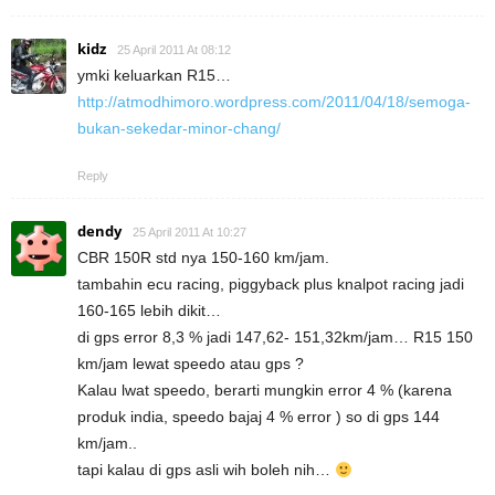
kidz
25 April 2011 At 08:12
ymki keluarkan R15…
http://atmodhimoro.wordpress.com/2011/04/18/semoga-
bukan-sekedar-minor-chang/
Reply
dendy
25 April 2011 At 10:27
CBR 150R std nya 150-160 km/jam.
tambahin ecu racing, piggyback plus knalpot racing jadi
160-165 lebih dikit…
di gps error 8,3 % jadi 147,62- 151,32km/jam… R15 150
km/jam lewat speedo atau gps ?
Kalau lwat speedo, berarti mungkin error 4 % (karena
produk india, speedo bajaj 4 % error ) so di gps 144
km/jam..
tapi kalau di gps asli wih boleh nih…