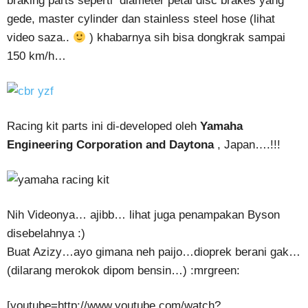
braking parts seperti diameter petal disc brakes yang
gede, master cylinder dan stainless steel hose (lihat
video saza..
) khabarnya sih bisa dongkrak sampai
150 km/h…
Racing kit parts ini di-developed oleh
Yamaha
Engineering Corporation and Daytona
, Japan….!!!
Nih Videonya… ajibb… lihat juga penampakan Byson
disebelahnya :)
Buat Azizy…ayo gimana neh paijo…dioprek berani gak…
(dilarang merokok dipom bensin…) :mrgreen:
[youtube=http://www.youtube.com/watch?