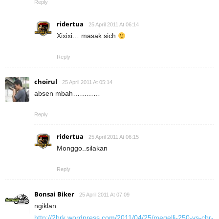
Reply
ridertua
25 April 2011 At 06:14
Xixixi… masak sich
Reply
choirul
25 April 2011 At 05:14
absen mbah…………
Reply
ridertua
25 April 2011 At 06:15
Monggo..silakan
Reply
Bonsai Biker
25 April 2011 At 07:09
ngiklan
http://2brk.wordpress.com/2011/04/25/megelli-250-vs-cbr-