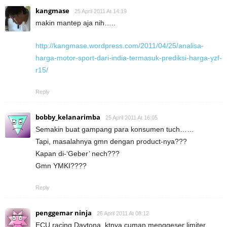
kangmase
25 April 2011 At 14:19
makin mantep aja nih…..
http://kangmase.wordpress.com/2011/04/25/analisa-
harga-motor-sport-dari-india-termasuk-prediksi-harga-yzf-
r15/
Reply
bobby_kelanarimba
25 April 2011 At 16:05
Semakin buat gampang para konsumen tuch……
Tapi, masalahnya gmn dengan product-nya???
Kapan di-‘Geber’ nech???
Gmn YMKI????
Reply
penggemar ninja
26 April 2011 At 08:12
ECU racing Daytona, ktnya cuman menggeser limiter