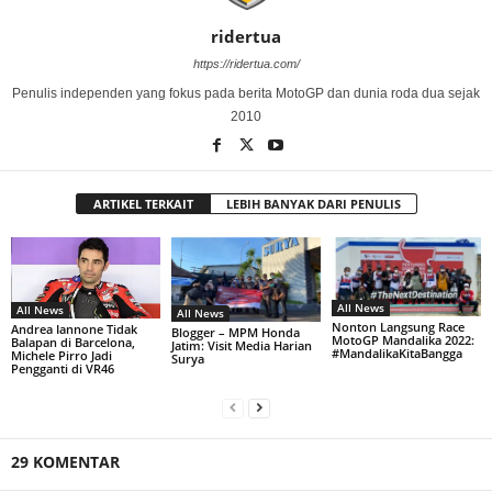
ridertua
https://ridertua.com/
Penulis independen yang fokus pada berita MotoGP dan dunia roda dua sejak
2010
ARTIKEL TERKAIT
LEBIH BANYAK DARI PENULIS
All News
All News
All News
Nonton Langsung Race
Andrea Iannone Tidak
Blogger – MPM Honda
MotoGP Mandalika 2022:
Balapan di Barcelona,
Jatim: Visit Media Harian
#MandalikaKitaBangga
Michele Pirro Jadi
Surya
Pengganti di VR46
29 KOMENTAR