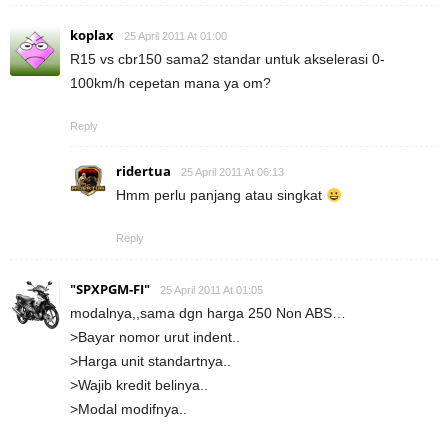
koplax
25 April 2011 At 01:00
R15 vs cbr150 sama2 standar untuk akselerasi 0-
100km/h cepetan mana ya om?
Reply
ridertua
25 April 2011 At 06:13
Hmm perlu panjang atau singkat
Reply
"SPXPGM-FI"
25 April 2011 At 01:05
modalnya,,sama dgn harga 250 Non ABS…
>Bayar nomor urut indent..
>Harga unit standartnya..
>Wajib kredit belinya..
>Modal modifnya..