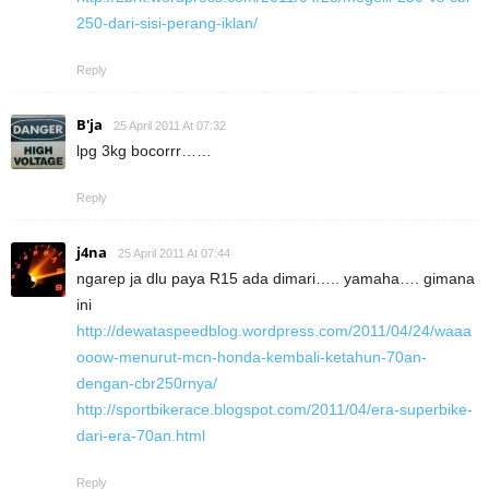
250-dari-sisi-perang-iklan/
Reply
B'ja
25 April 2011 At 07:32
lpg 3kg bocorrr……
Reply
j4na
25 April 2011 At 07:44
ngarep ja dlu paya R15 ada dimari….. yamaha…. gimana
ini
http://dewataspeedblog.wordpress.com/2011/04/24/waaa
ooow-menurut-mcn-honda-kembali-ketahun-70an-
dengan-cbr250rnya/
http://sportbikerace.blogspot.com/2011/04/era-superbike-
dari-era-70an.html
Reply