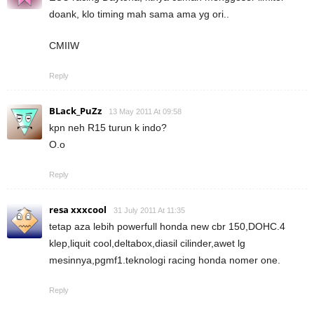
doank, klo timing mah sama ama yg ori..
CMIIW
Reply
BLack_PuZz
13 May 2011 At 09:58
kpn neh R15 turun k indo?
O.o
Reply
resa xxxcool
31 July 2011 At 11:35
tetap aza lebih powerfull honda new cbr 150,DOHC.4
klep,liquit cool,deltabox,diasil cilinder,awet lg
mesinnya,pgmf1.teknologi racing honda nomer one.
Reply