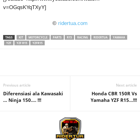
v=OGqsKYqTXyY]
©
ridertua.com
TAGS
KIT
MOTORCYCLE
PARTS
R15
RACING
RIDERTUA
YAMAHA
YZF
YZF R15
YZFR15
Previous article
Next article
Diferensiasi ala Kawasaki
Honda CBR 150R Vs
… Ninja 150…. !!!
Yamaha YZF R15…!!!