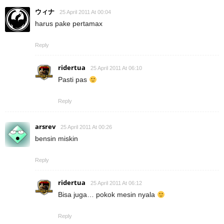
ウィナ
25 April 2011 At 00:04
harus pake pertamax
Reply
ridertua
25 April 2011 At 06:10
Pasti pas
Reply
arsrev
25 April 2011 At 00:26
bensin miskin
Reply
ridertua
25 April 2011 At 06:12
Bisa juga… pokok mesin nyala
Reply