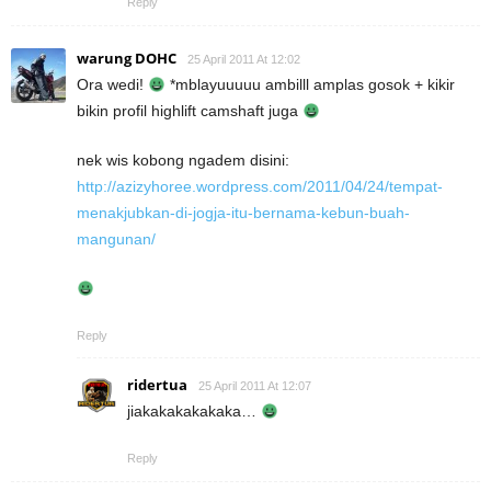
Reply
warung DOHC
25 April 2011 At 12:02
Ora wedi!
*mblayuuuuu ambilll amplas gosok + kikir
bikin profil highlift camshaft juga
nek wis kobong ngadem disini:
http://azizyhoree.wordpress.com/2011/04/24/tempat-
menakjubkan-di-jogja-itu-bernama-kebun-buah-
mangunan/
Reply
ridertua
25 April 2011 At 12:07
jiakakakakakaka…
Reply