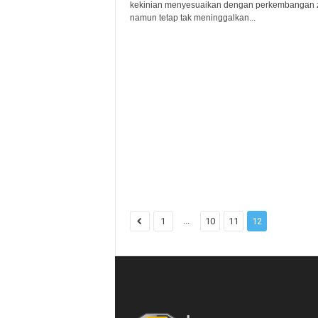
kekinian menyesuaikan dengan perkembangan
namun tetap tak meninggalkan...
...
1
10
11
12