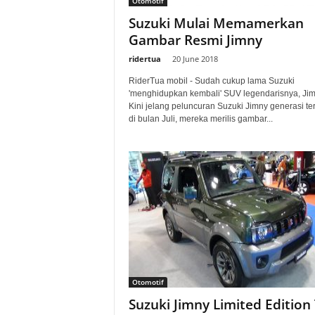
Otomotif
a
Suzuki Mulai Memamerkan
Gambar Resmi Jimny
.
ridertua
-
20 June 2018
c
RiderTua mobil - Sudah cukup lama Suzuki
'menghidupkan kembali' SUV legendarisnya, Jim
o
Kini jelang peluncuran Suzuki Jimny generasi te
di bulan Juli, mereka merilis gambar...
m
Otomotif
Suzuki Jimny Limited Edition