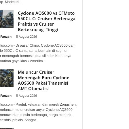
p. Model ini...
Cyclone AQS600 vs CFMoto
550CL-C: Cruiser Bertenaga
Praktis vs Cruiser
Berteknologi Tinggi
 Fauzan
-
5 August 2026
Tua.com - Di pasar China, Cyclone AQS600 dan
o 550CL-C sama-sama bermain di segmen
er menengah bermesin dua silinder. Keduanya
arkan gaya klasik Amerika...
Meluncur Cruiser
Menengah Baru Cyclone
AQS600 Pakai Transmisi
AMT Otomatis!
 Fauzan
-
5 August 2026
Tua.com - Produk keluaran dari merek Zongshen,
 meluncur motor cruiser anyar Cyclone AQS600
menawarkan mesin bertenaga, harga menarik,
ansmisi praktis. Sangat...