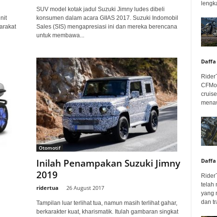
lengka
SUV model kotak jadul Suzuki Jimny ludes dibeli
nit
konsumen dalam acara GIIAS 2017. Suzuki Indomobil
arakat
Sales (SIS) mengapresiasi ini dan mereka berencana
untuk membawa...
Daffa
Rider
CFMot
cruis
menaw
Otomotif
Daffa
Inilah Penampakan Suzuki Jimny
2019
Rider
telah
ridertua
-
26 August 2017
yang 
dan tr
Tampilan luar terlihat tua, namun masih terlihat gahar,
berkarakter kuat, kharismatik. Itulah gambaran singkat