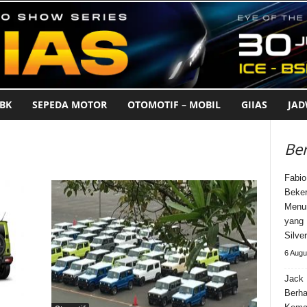
BK
SEPEDA MOTOR
OTOMOTIF – MOBIL
GIIAS
JA
Ber
Fabio
Beker
Menun
yang 
Silve
6 Augu
Jack 
Berha