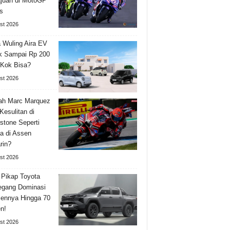
juan di MotoGP
s
st 2026
 Wuling Aira EV
k Sampai Rp 200
 Kok Bisa?
st 2026
ah Marc Marquez
Kesulitan di
rstone Seperti
a di Assen
rin?
st 2026
 Pikap Toyota
gang Dominasi
ennya Hingga 70
n!
st 2026