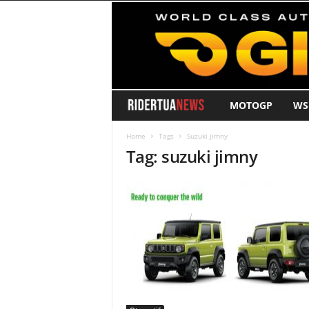
MOTOGP
WS
R
i
Home
Tags
Suzuki jimny
Tag: suzuki jimny
d
e
r
T
u