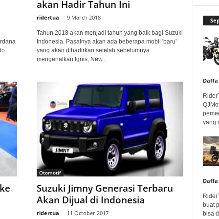
akan Hadir Tahun Ini
ridertua
-
9 March 2018
Se
Tahun 2018 akan menjadi tahun yang baik bagi Suzuki
erdana
Indonesia. Pasalnya akan ada beberapa mobil 'baru'
to
yang akan dihadirkan setelah sebelumnya
mengenalkan Ignis, New...
Daffa
Rider
QJMot
pemeg
yang 
Otomotif
Daffa
 ke
Suzuki Jimny Generasi Terbaru
Rider
Akan Dijual di Indonesia
buat 
ridertua
-
11 October 2017
bisa 