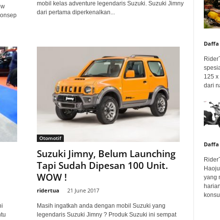
mobil kelas adventure legendaris Suzuki. Suzuki Jimny
ow
dari pertama diperkenalkan...
konsep
Daffa
Rider
spesi
125 x 
dari n
Otomotif
Daffa
Suzuki Jimny, Belum Launching
Rider
Tapi Sudah Dipesan 100 Unit.
Haoju
WOW !
yang 
haria
ridertua
-
21 June 2017
konsum
i
Masih ingatkah anda dengan mobil Suzuki yang
tu
legendaris Suzuki Jimny ? Produk Suzuki ini sempat