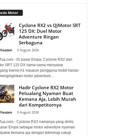
peda Motor
Cyclone RX2 vs QJMotor SRT
125 DX: Duel Motor
Adventure Ringan
Serbaguna
 Fauzan
-
5 August 2026
Tua.com - Di pasar Eropa, Cyclone RX2 dan
or SRT 125 DX sama-sama menyasar
ang lisensi A1 maupun pengguna mobil harian
menginginkan motor adventure...
Hadir Cyclone RX2 Motor
Petualang Nyaman Buat
Kemana Aja, Lebih Murah
dari Kompetitornya
 Fauzan
-
5 August 2026
Tua.com - Cyclone RX2 namanya yang dirilis
pasar Eropa sebagai motor adventure nyaman
dipakai kemana aja dengan teknologi cukup