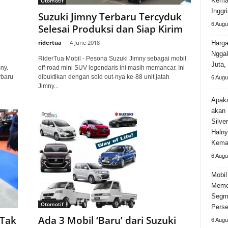
Kema
Otomotif
Inggri
Suzuki Jimny Terbaru Tercyduk
6 Augu
Selesai Produksi dan Siap Kirim
ridertua
-
4 June 2018
Harga
Ngga
RiderTua Mobil - Pesona Suzuki Jimny sebagai mobil
Juta,
ny.
off-road mini SUV legendaris ini masih memancar. Ini
rbaru
dibuktikan dengan sold out-nya ke-88 unit jatah
6 Augu
Jimny...
Apak
akan 
Silve
Halny
Kema
6 Augu
Mobil
Meme
Segm
Otomotif
Perse
 Tak
Ada 3 Mobil ‘Baru’ dari Suzuki
6 Augu