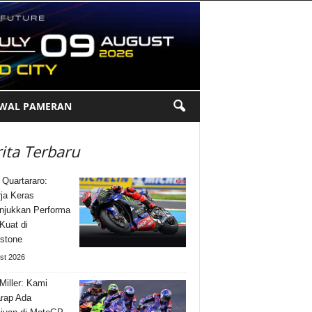
DWAL PAMERAN
ita Terbaru
 Quartararo:
ja Keras
jukkan Performa
Kuat di
rstone
st 2026
Miller: Kami
rap Ada