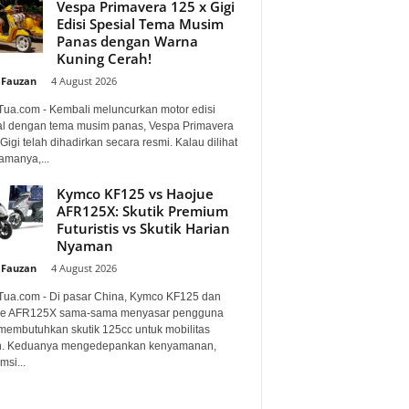
Vespa Primavera 125 x Gigi
Edisi Spesial Tema Musim
Panas dengan Warna
Kuning Cerah!
 Fauzan
-
4 August 2026
Tua.com - Kembali meluncurkan motor edisi
al dengan tema musim panas, Vespa Primavera
Gigi telah dihadirkan secara resmi. Kalau dilihat
amanya,...
Kymco KF125 vs Haojue
AFR125X: Skutik Premium
Futuristis vs Skutik Harian
Nyaman
 Fauzan
-
4 August 2026
Tua.com - Di pasar China, Kymco KF125 dan
e AFR125X sama-sama menyasar pengguna
membutuhkan skutik 125cc untuk mobilitas
n. Keduanya mengedepankan kenyamanan,
si...