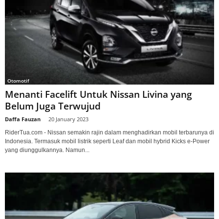
Otomotif
Menanti Facelift Untuk Nissan Livina yang
Belum Juga Terwujud
Daffa Fauzan
-
20 January 2023
RiderTua.com - Nissan semakin rajin dalam menghadirkan mobil terbarunya di
Indonesia. Termasuk mobil listrik seperti Leaf dan mobil hybrid Kicks e-Power
yang diunggulkannya. Namun...