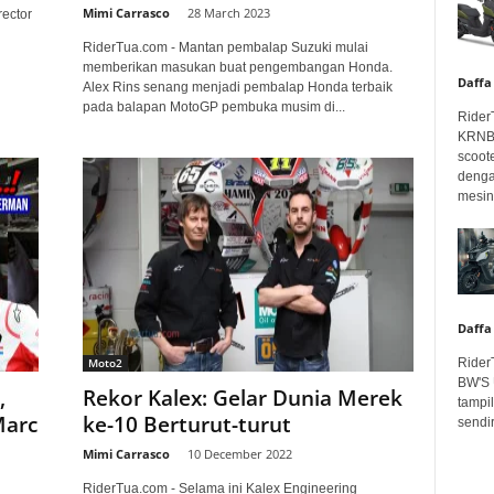
Mimi Carrasco
-
28 March 2023
ector
RiderTua.com - Mantan pembalap Suzuki mulai
memberikan masukan buat pengembangan Honda.
Daffa
Alex Rins senang menjadi pembalap Honda terbaik
pada balapan MotoGP pembuka musim di...
Rider
KRNBT
scoot
denga
mesin.
Daffa
Rider
Moto2
BW'S 
,
Rekor Kalex: Gelar Dunia Merek
tampil
Marc
ke-10 Berturut-turut
sendir
Mimi Carrasco
-
10 December 2022
RiderTua.com - Selama ini Kalex Engineering