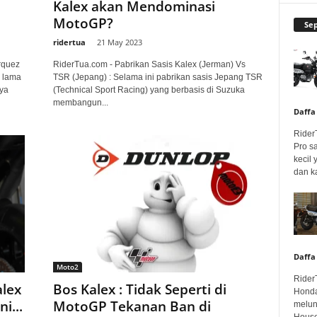
Kalex akan Mendominasi
MotoGP?
Se
ridertua
-
21 May 2023
rquez
RiderTua.com - Pabrikan Sasis Kalex (Jerman) Vs
s lama
TSR (Jepang) : Selama ini pabrikan sasis Jepang TSR
ya
(Technical Sport Racing) yang berbasis di Suzuka
membangun...
Daffa
Rider
Pro s
kecil
dan k
Daffa
Moto2
Rider
alex
Bos Kalex : Tidak Seperti di
Honda
i...
MotoGP Tekanan Ban di
melunc
House