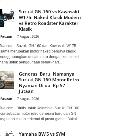
Suzuki GN 160 vs Kawasaki
W175: Naked Klasik Modern
vs Retro Roadster Karakter
Klasik
 Fauzan
-
7 August 2026
Tua.com - Suzuki GN 160 dan Kawasaki W175
sama merupakan motor naked bergaya klasik
menggabungkan desain retro dengan konstruksi
hana untuk penggunaan sehari-hari....
Generasi Baru! Namanya
Suzuki GN 160 Motor Retro
Nyaman Dijual Rp 57
Jutaan
 Fauzan
-
7 August 2026
Tua.com - Dirilis untuk Kolombia, Suzuki GN 160
cur sebagai motor retro generasi baru dari GN
ng udah cukup terkenal di pasar global. Bakal...
Yamaha BW’S vs SYM