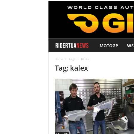
MOTOGP
WS
R
i
Home
Tags
Kalex
Tag: kalex
d
e
r
T
u