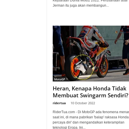
Kejuaraan Dunia Moto2 2022. Perusahaan asal
Jerman itu juga akan membangun...
MotoGP
Heran, Kenapa Honda Tidak
Membuat Swingarm Sendiri?
ridertua
-
10 October 2022
RiderTua.com - Di MotoGP ada fenomena menar
saat ini, di mana pabrikan 'balap' raksasa Honda 
percaya diri' dan mengandalkan keterampilan
teknologi Eropa. Ini...