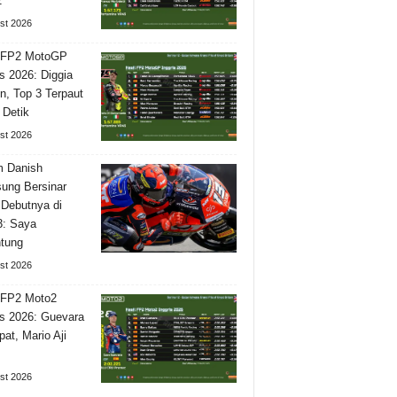
2
st 2026
l FP2 MotoGP
is 2026: Diggia
n, Top 3 Terpaut
 Detik
st 2026
m Danish
ung Bersinar
Debutnya di
3: Saya
tung
st 2026
 FP2 Moto2
is 2026: Guevara
pat, Mario Aji
st 2026