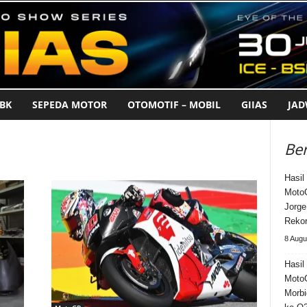
BK
SEPEDA MOTOR
OTOMOTIF – MOBIL
GIIAS
JA
Ber
Hasil 
MotoG
Jorge
Rekor
8 Augu
Hasil 
MotoG
Morbi