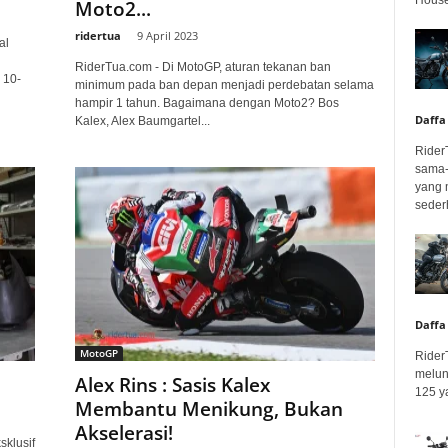
Moto2...
ridertua
-
9 April 2023
al
RiderTua.com - Di MotoGP, aturan tekanan ban
 10-
minimum pada ban depan menjadi perdebatan selama
hampir 1 tahun. Bagaimana dengan Moto2? Bos
Daffa
Kalex, Alex Baumgartel...
Rider
sama-
yang 
seder
Daffa
MotoGP
Rider
melun
Alex Rins : Sasis Kalex
125 ya
Membantu Menikung, Bukan
Akselerasi!
klusif