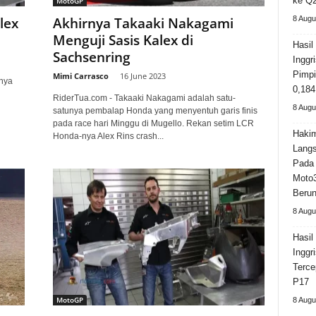
ke Q
MotoGP
lex
Akhirnya Takaaki Nakagami
8 Augu
Menguji Sasis Kalex di
Hasi
Sachsenring
Inggr
Pimpi
Mimi Carrasco
-
16 June 2023
tnya
0,184
RiderTua.com - Takaaki Nakagami adalah satu-
8 Augu
satunya pembalap Honda yang menyentuh garis finis
pada race hari Minggu di Mugello. Rekan setim LCR
Haki
Honda-nya Alex Rins crash...
Langs
Pada 
Moto
Berun
8 Augu
Hasil
Inggr
Terce
P17
MotoGP
8 Augu