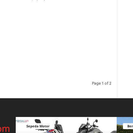
Page 1 of 2
Sepeda Motor
Ber