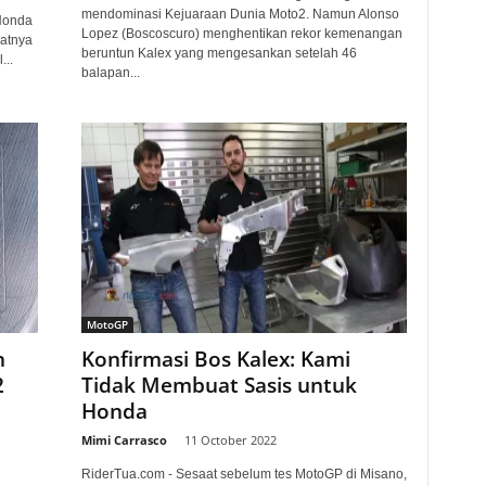
mendominasi Kejuaraan Dunia Moto2. Namun Alonso
Honda
Lopez (Boscoscuro) menghentikan rekor kemenangan
patnya
beruntun Kalex yang mengesankan setelah 46
...
balapan...
MotoGP
n
Konfirmasi Bos Kalex: Kami
2
Tidak Membuat Sasis untuk
Honda
Mimi Carrasco
-
11 October 2022
RiderTua.com - Sesaat sebelum tes MotoGP di Misano,