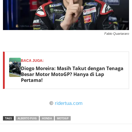
Fabio Quartararo
BACA JUGA:
Diogo Moreira: Masih Takut dengan Tenaga
Besar Motor MotoGP? Hanya di Lap
Pertama!
©
ridertua.com
TAGS
ALBERTO PUIG
HONDA
MOTOGP