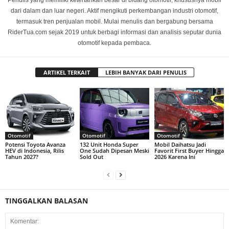
dari dalam dan luar negeri. Aktif mengikuti perkembangan industri otomotif,
termasuk tren penjualan mobil. Mulai menulis dan bergabung bersama
RiderTua.com sejak 2019 untuk berbagi informasi dan analisis seputar dunia
otomotif kepada pembaca.
ARTIKEL TERKAIT
LEBIH BANYAK DARI PENULIS
Otomotif
Otomotif
Otomotif
Potensi Toyota Avanza
132 Unit Honda Super
Mobil Daihatsu Jadi
HEV di Indonesia, Rilis
One Sudah Dipesan Meski
Favorit First Buyer Hingga
Tahun 2027?
Sold Out
2026 Karena Ini
TINGGALKAN BALASAN