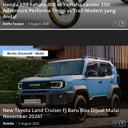
Honda XRE Sahara 300 vs Yamaha Lander 250:
Adventure Performa Tinggi vs Trail Modern yang
Andal
Daffa Fauzan
-
6 August 2026
Berita Otomotif - Mobil
New Toyota Land Cruiser FJ Baru Bisa Dijual Mulai
November 2026?
Nabilla
-
5 August 2026