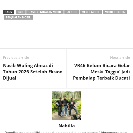
TAGS
BYD
HASIL PENJUALAN MOBIL
JAECOO
MEREK MOBIL
MOBIL TOYOTA
PENJUALAN MOBIL
Previous article
Next article
Nasib Wuling Almaz di
VR46 Belum Bicara Gelar
Tahun 2026 Setelah Eksion
Meski ‘Diggia’ Jadi
Dijual
Pembalap Terbaik Ducati
Nabilla
Penulis yang memiliki ketertarikan besar di bidang otomotif, khususnya mobil