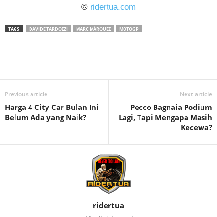
©
ridertua.com
TAGS
DAVIDE TARDOZZI
MARC MÁRQUEZ
MOTOGP
Previous article
Next article
Harga 4 City Car Bulan Ini
Pecco Bagnaia Podium
Belum Ada yang Naik?
Lagi, Tapi Mengapa Masih
Kecewa?
ridertua