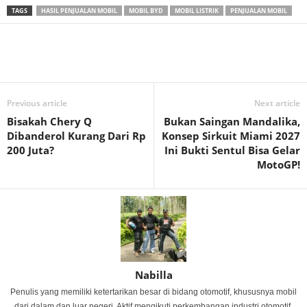
TAGS
HASIL PENJUALAN MOBIL
MOBIL BYD
MOBIL LISTRIK
PENJUALAN MOBIL
Previous article
Next article
Bisakah Chery Q
Bukan Saingan Mandalika,
Dibanderol Kurang Dari Rp
Konsep Sirkuit Miami 2027
200 Juta?
Ini Bukti Sentul Bisa Gelar
MotoGP!
Nabilla
Penulis yang memiliki ketertarikan besar di bidang otomotif, khususnya mobil
dari dalam dan luar negeri. Aktif mengikuti perkembangan industri otomotif,