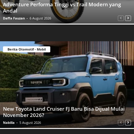
Adventure Performa Tinggi vs Trail Modern yang
Andal
Daffa Fauzan
-
6 August 2026
Berita Otomotif - Mobil
New Toyota Land Cruiser FJ Baru Bisa Dijual Mulai
November 2026?
Nabilla
-
5 August 2026