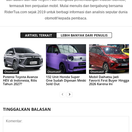
termasuk tren penjualan mobil. Mulai menulis dan bergabung bersama
RiderTua.com sejak 2019 untuk berbagi informasi dan analisis seputar dunia
otomotif kepada pembaca.
ARTIKEL TERKAIT
LEBIH BANYAK DARI PENULIS
Otomotif
Otomotif
Otomotif
Potensi Toyota Avanza
132 Unit Honda Super
Mobil Daihatsu Jadi
HEV di Indonesia, Rilis
One Sudah Dipesan Meski
Favorit First Buyer Hingga
Tahun 2027?
Sold Out
2026 Karena Ini
TINGGALKAN BALASAN