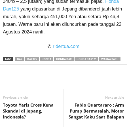
340rb – 2,5 jutaan) yang sudah termasuk pajak.
Honda
Dax125
yang dipasarkan di Jepang dibanderol jauh lebih
murah, yakni seharga 451,000 Yen atau setara Rp 46,8
jutaan. Warna baru ini akan diluncurkan pada tanggal 22
Agustus 2024 nanti.
©
ridertua.com
TAGS
DAX
DAX125
HONDA
HONDA DAX
HONDA DAX125
WARNA BARU
Previous article
Next article
Toyota Yaris Cross Kena
Fabio Quartararo : Arm
Skandal di Jepang,
Pump Bermasalah, Motor
Indonesia?
Sangat Kaku Saat Balapan