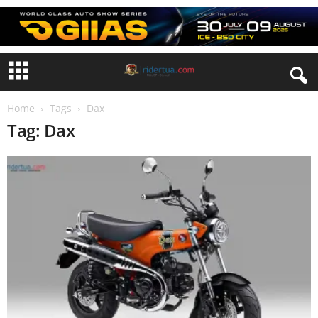
Home
Tags
Dax
Tag: Dax