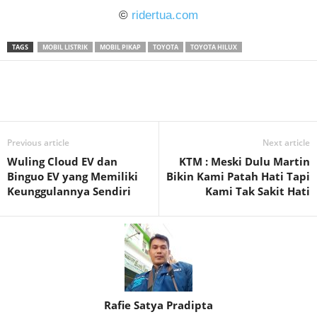
©
ridertua.com
TAGS
MOBIL LISTRIK
MOBIL PIKAP
TOYOTA
TOYOTA HILUX
Previous article
Next article
Wuling Cloud EV dan
KTM : Meski Dulu Martin
Binguo EV yang Memiliki
Bikin Kami Patah Hati Tapi
Keunggulannya Sendiri
Kami Tak Sakit Hati
Rafie Satya Pradipta