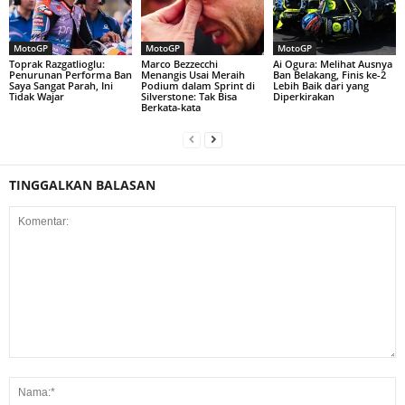
MotoGP
MotoGP
MotoGP
Toprak Razgatlioglu:
Marco Bezzecchi
Ai Ogura: Melihat Ausnya
Penurunan Performa Ban
Menangis Usai Meraih
Ban Belakang, Finis ke-2
Saya Sangat Parah, Ini
Podium dalam Sprint di
Lebih Baik dari yang
Tidak Wajar
Silverstone: Tak Bisa
Diperkirakan
Berkata-kata
TINGGALKAN BALASAN