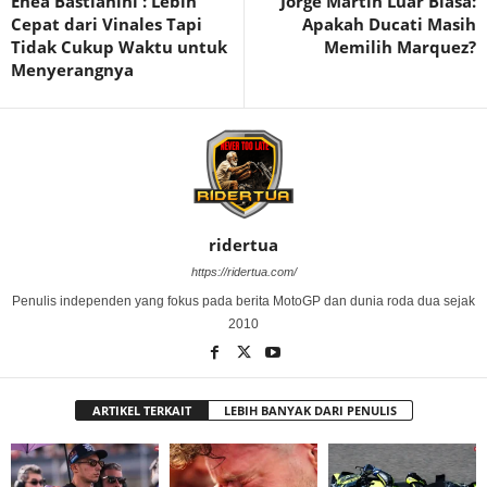
Enea Bastianini : Lebih
Jorge Martin Luar Biasa:
Cepat dari Vinales Tapi
Apakah Ducati Masih
Tidak Cukup Waktu untuk
Memilih Marquez?
Menyerangnya
ridertua
https://ridertua.com/
Penulis independen yang fokus pada berita MotoGP dan dunia roda dua sejak
2010
ARTIKEL TERKAIT
LEBIH BANYAK DARI PENULIS