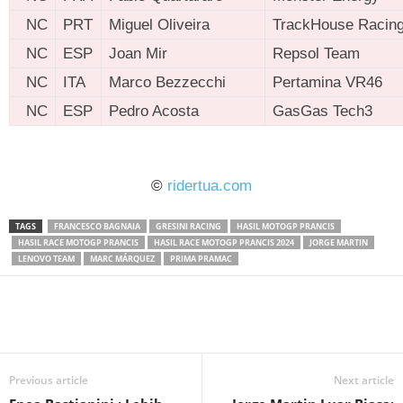
NC
PRT
Miguel Oliveira
TrackHouse Racin
NC
ESP
Joan Mir
Repsol Team
NC
ITA
Marco Bezzecchi
Pertamina VR46
NC
ESP
Pedro Acosta
GasGas Tech3
ridertua.com
©
ridertua.com
TAGS
FRANCESCO BAGNAIA
GRESINI RACING
HASIL MOTOGP PRANCIS
HASIL RACE MOTOGP PRANCIS
HASIL RACE MOTOGP PRANCIS 2024
JORGE MARTIN
LENOVO TEAM
MARC MÁRQUEZ
PRIMA PRAMAC
Previous article
Next article