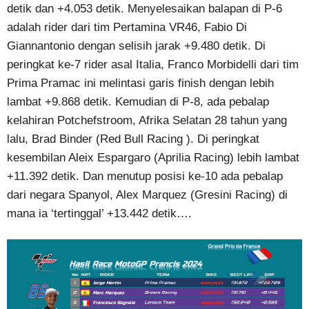
detik dan +4.053 detik. Menyelesaikan balapan di P-6
adalah rider dari tim Pertamina VR46, Fabio Di
Giannantonio dengan selisih jarak +9.480 detik. Di
peringkat ke-7 rider asal Italia, Franco Morbidelli dari tim
Prima Pramac ini melintasi garis finish dengan lebih
lambat +9.868 detik. Kemudian di P-8, ada pebalap
kelahiran Potchefstroom, Afrika Selatan 28 tahun yang
lalu, Brad Binder (Red Bull Racing ). Di peringkat
kesembilan Aleix Espargaro (Aprilia Racing) lebih lambat
+11.392 detik. Dan menutup posisi ke-10 ada pebalap
dari negara Spanyol, Alex Marquez (Gresini Racing) di
mana ia ‘tertinggal’ +13.442 detik….