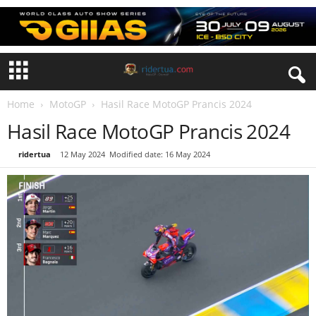
Home
MotoGP
Hasil Race MotoGP Prancis 2024
Hasil Race MotoGP Prancis 2024
By
ridertua
-
12 May 2024
Modified date: 16 May 2024