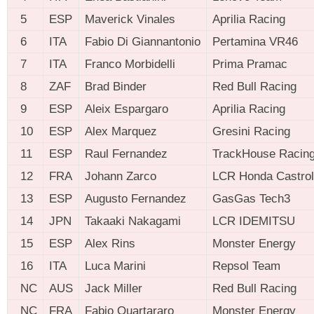
5
ESP
Maverick Vinales
Aprilia Racing
6
ITA
Fabio Di Giannantonio
Pertamina VR46
7
ITA
Franco Morbidelli
Prima Pramac
8
ZAF
Brad Binder
Red Bull Racing
9
ESP
Aleix Espargaro
Aprilia Racing
10
ESP
Alex Marquez
Gresini Racing
11
ESP
Raul Fernandez
TrackHouse Racin
12
FRA
Johann Zarco
LCR Honda Castrol
13
ESP
Augusto Fernandez
GasGas Tech3
14
JPN
Takaaki Nakagami
LCR IDEMITSU
15
ESP
Alex Rins
Monster Energy
16
ITA
Luca Marini
Repsol Team
NC
AUS
Jack Miller
Red Bull Racing
NC
FRA
Fabio Quartararo
Monster Energy