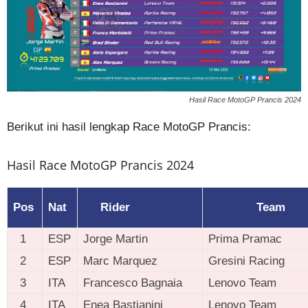
Hasil Race MotoGP Prancis 2024
Berikut ini hasil lengkap Race MotoGP Prancis:
Hasil Race MotoGP Prancis 2024
Pos
Nat
Rider
Team
1
ESP
Jorge Martin
Prima Pramac
2
ESP
Marc Marquez
Gresini Racing
3
ITA
Francesco Bagnaia
Lenovo Team
4
ITA
Enea Bastianini
Lenovo Team