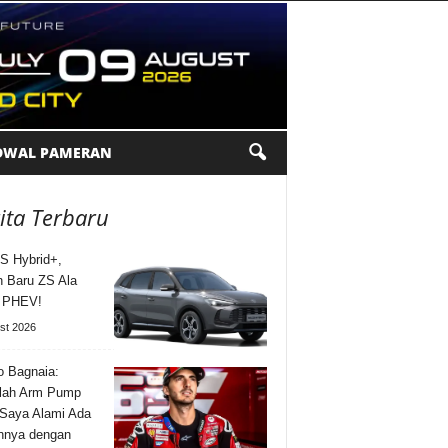
DWAL PAMERAN
ita Terbaru
S Hybrid+,
n Baru ZS Ala
l PHEV!
st 2026
 Bagnaia:
lah Arm Pump
Saya Alami Ada
nnya dengan