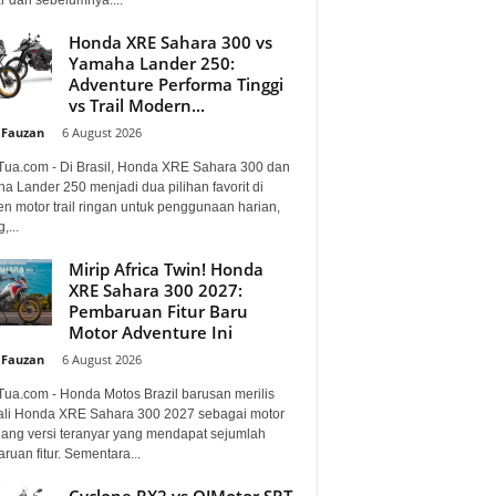
Honda XRE Sahara 300 vs
Yamaha Lander 250:
Adventure Performa Tinggi
vs Trail Modern...
 Fauzan
-
6 August 2026
Tua.com - Di Brasil, Honda XRE Sahara 300 dan
a Lander 250 menjadi dua pilihan favorit di
n motor trail ringan untuk penggunaan harian,
,...
Mirip Africa Twin! Honda
XRE Sahara 300 2027:
Pembaruan Fitur Baru
Motor Adventure Ini
 Fauzan
-
6 August 2026
Tua.com - Honda Motos Brazil barusan merilis
li Honda XRE Sahara 300 2027 sebagai motor
lang versi teranyar yang mendapat sejumlah
uan fitur. Sementara...
Cyclone RX2 vs QJMotor SRT