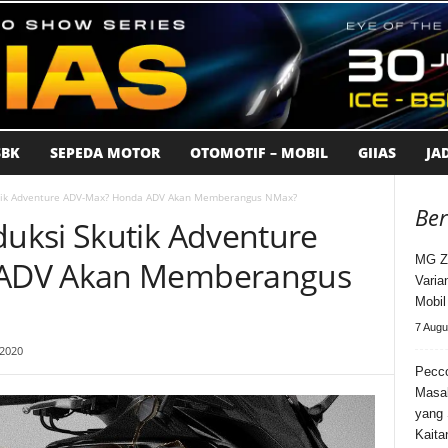
BK
SEPEDA MOTOR
OTOMOTIF – MOBIL
GIIAS
JA
tik Adventure ADV-Max? Honda ADV Akan Memberangus NMax?
Ber
uksi Skutik Adventure
MG Z
ADV Akan Memberangus
Varia
Mobi
7 Augu
 2020
Pecco
Masa
yang 
Kaita