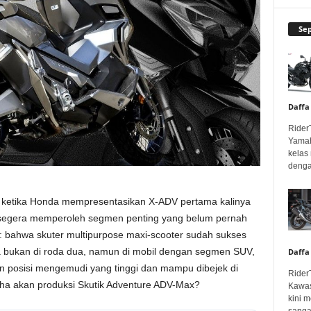
Se
Daffa
Rider
Yamah
kelas
denga
, ketika Honda mempresentasikan X-ADV pertama kalinya
 segera memperoleh segmen penting yang belum pernah
h: bahwa skuter multipurpose maxi-scooter sudah sukses
a bukan di roda dua, namun di mobil dengan segmen SUV,
Daffa
n posisi mengemudi yang tinggi dan mampu dibejek di
Rider
aha akan produksi Skutik Adventure ADV-Max?
Kawas
kini 
sangar