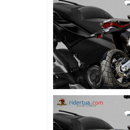
a
.
c
o
m