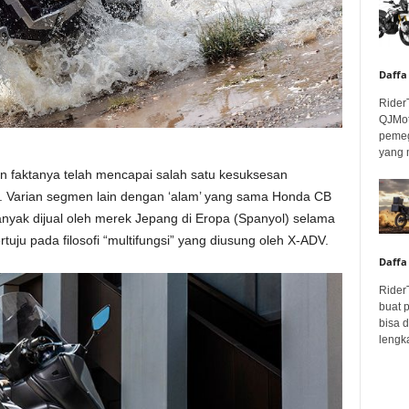
Daffa
Rider
QJMot
pemeg
yang 
n faktanya telah mencapai salah satu kesuksesan
r. Varian segmen lain dengan ‘alam’ yang sama Honda CB
anyak dijual oleh merek Jepang di Eropa (Spanyol) selama
uju pada filosofi “multifungsi” yang diusung oleh X-ADV.
Daffa
Rider
buat 
bisa 
lengka