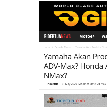
MOTOGP
WS
R
i
Home
Sepeda Motor
Yamaha Akan Produksi Sku
Yamaha Akan Prod
d
ADV-Max? Honda 
e
NMax?
r
By
ridertua
-
21 May 2020
Modified date: 21 May
T
u