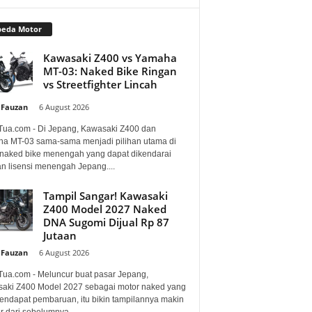
peda Motor
Kawasaki Z400 vs Yamaha
MT-03: Naked Bike Ringan
vs Streetfighter Lincah
 Fauzan
-
6 August 2026
Tua.com - Di Jepang, Kawasaki Z400 dan
a MT-03 sama-sama menjadi pilihan utama di
 naked bike menengah yang dapat dikendarai
n lisensi menengah Jepang....
Tampil Sangar! Kawasaki
Z400 Model 2027 Naked
DNA Sugomi Dijual Rp 87
Jutaan
 Fauzan
-
6 August 2026
Tua.com - Meluncur buat pasar Jepang,
aki Z400 Model 2027 sebagai motor naked yang
mendapat pembaruan, itu bikin tampilannya makin
 dari sebelumnya....