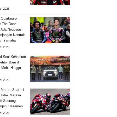
st 2026
 Quartararo
e The Door’:
 Ada Negosiasi
njangan Kontrak
an Yamaha
st 2026
i Soal Kehadiran
titor Baru di
 Mobil Hingga
st 2026
 Martin: Saat Ini
Tidak Merasa
ti Seorang
mpin Klasemen
st 2026