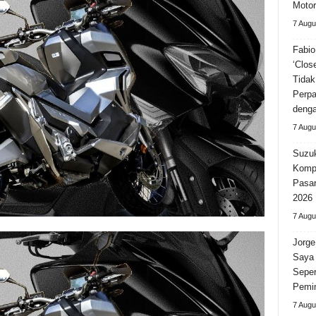
Motor
7 Augu
Fabio
‘Clos
Tidak
Perpa
deng
7 Augu
Suzuk
Kompe
Pasar
2026
7 Augu
Jorge
Saya 
Seper
Pemi
7 Augu