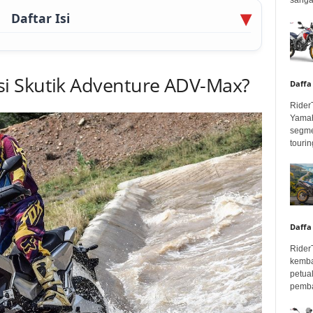
Daftar Isi
i Skutik Adventure ADV-Max?
Daffa
Rider
Yamah
segme
touring
Daffa
Rider
kemba
petua
pembar